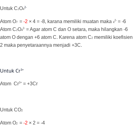
2-
Untuk
C
O
2
4
2-
Atom
O
=
-2
× 4 = -8, karana memiliki muatan maka
= -6
7
4
2-
Atom
C
O
= Agar atom C dan O setara, maka hilangkan -6
2
4
atom O dengan +6 atom C. Karena atom
C
memiliki koefisien
2
2 maka penyetaraannya menjadi +3C.
Untuk Cr
3+
3+
Atom
Cr
= +3Cr
Untuk
CO
2
Atom
O
=
-2
× 2 = -4
2