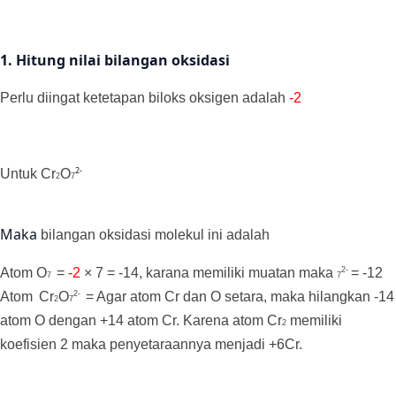
1. Hitung nilai bilangan oksidasi
Perlu diingat ketetapan biloks oksigen adalah
-2
2-
Untuk
Cr
O
2
7
Maka
bilangan oksidasi molekul ini adalah
2-
Atom
O
=
-2
× 7 = -14, karana memiliki muatan maka
= -12
7
7
2-
Atom
Cr
O
= Agar atom Cr dan O setara, maka hilangkan -14
2
7
atom O dengan +14 atom Cr. Karena atom
Cr
memiliki
2
koefisien 2 maka penyetaraannya menjadi +6Cr.