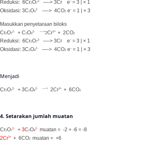
2-
–
Reduksi: 6
Cr
O
—->
3Cr
e
= 3 | × 1
2
7
2-
–
Oksidasi: 3
C
O
—->
4
CO
e
= 1 | × 3
2
4
2
Masukkan penyetaraan biloks
2-
2- —->
3+
Cr
O
+ C
O
Cr
+ 2
CO
2
2
7
2
4
2
2-
–
Reduksi: 6
Cr
O
—->
3Cr
e
= 3 | × 1
2
7
2-
–
Oksidasi: 3
C
O
—->
4
CO
e
= 1 | × 3
2
4
2
Menjadi
2-
2- —->
3+
Cr
O
+ 3C
O
2
Cr
+ 6
CO
2
7
2
4
2
4. Setarakan jumlah muatan
2-
2-
Cr
O
+
3
C
O
muatan = -2 + -6 = -8
2
7
2
4
3+
2
Cr
+ 6
CO
muatan = +6
2