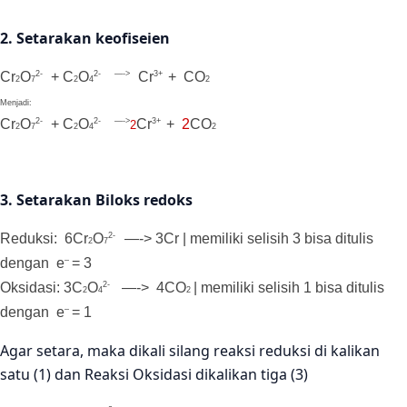
2. Setarakan keofiseien
2-
2- —->
3+
Cr
O
+ C
O
Cr
+
CO
2
7
2
4
2
Menjadi:
2-
2- —->
3+
Cr
O
+ C
O
Cr
+
2
CO
2
2
7
2
4
2
3. Setarakan Biloks redoks
2-
Reduksi: 6
Cr
O
—->
3Cr | memiliki selisih 3 bisa ditulis
2
7
–
dengan
e
= 3
2-
Oksidasi: 3
C
O
—->
4
CO
| memiliki selisih 1 bisa ditulis
2
4
2
–
dengan
e
= 1
Agar setara, maka dikali silang reaksi reduksi di kalikan
satu (1) dan Reaksi Oksidasi dikalikan tiga (3)