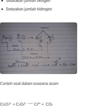
Setarakan jumlah oksigen
Setarakan jumlah hidrogen
Contoh soal dalam suasana asam
2-
2- —->
3+
Cr
O
+ C
O
Cr
+
CO
2
7
2
4
2