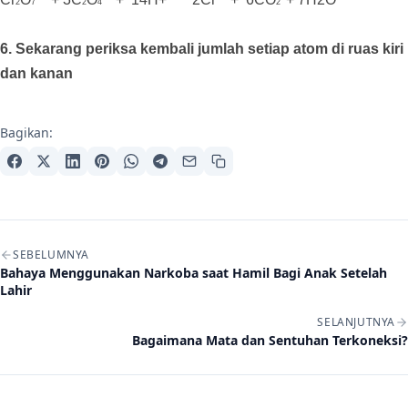
2
7
2
4
2
6. Sekarang periksa kembali jumlah setiap atom di ruas kiri
dan kanan
Bagikan:
Navigasi artikel
SEBELUMNYA
Bahaya Menggunakan Narkoba saat Hamil Bagi Anak Setelah
Lahir
SELANJUTNYA
Bagaimana Mata dan Sentuhan Terkoneksi?