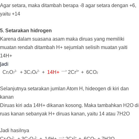
Agar setara, maka ditambah berapa -8 agar setara dengan +6,
yaitu +14
5. Setarakan hidrogen
Karena dalam suasana asam maka diruas yang memiliki
muatan rendah ditambah H+ sejumlah selisih muatan yaiti
14H+
Jadi
2-
2-
—->
3+
Cr
O
+ 3C
O
+
14H+
2
Cr
+ 6
CO
2
7
2
4
2
Selanjutnya setarakan jumlan Atom H, hideogen di kiri dan
kanan
Diruas kiri ada 14H+ dikanan kosong. Maka tambahkan H2O di
ruas kanan sebanyak H+ diruas kanan, yaitu 14 atau 7H2O
Jadi hasilnya
2-
2-
—->
3+
Cr
O
+ 3C
O
+ 14H+
2
Cr
+ 6
CO
+ 7H2O