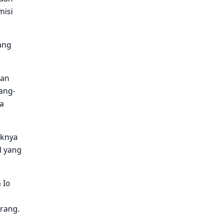
misi
ang
uan
ang-
ra
iknya
l yang
 Io
rang.