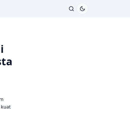
i
sta
um
 kuat