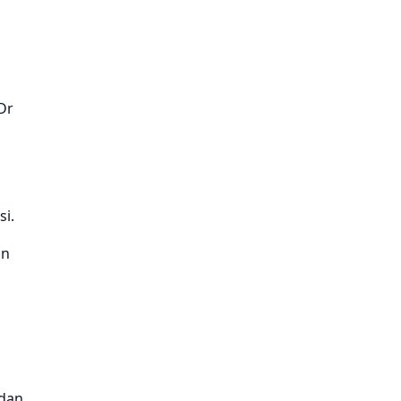
Dr
si.
an
 dan