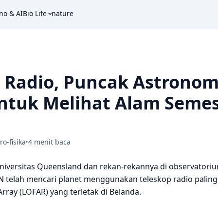
no & AI
Bio Life
nature
 Radio, Puncak Astronom
untuk Melihat Alam Seme
ro-fisika
4 menit baca
•
niversitas Queensland dan rekan-rekannya di observatori
 telah mencari planet menggunakan teleskop radio paling
rray (LOFAR) yang terletak di Belanda.