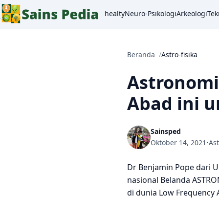
healty
Neuro-Psikologi
Arkeologi
Tek
Beranda
Astro-fisika
Astronomi
Abad ini 
Sainsped
Oktober 14, 2021
Ast
•
Dr Benjamin Pope dari U
nasional Belanda ASTRON
di dunia Low Frequency A