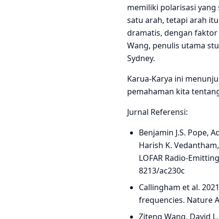
memiliki polarisasi yang
satu arah, tetapi arah i
dramatis, dengan faktor 
Wang, penulis utama stud
Sydney.
Karua-Karya ini menunju
pemahaman kita tentan
Jurnal Referensi:
Benjamin J.S. Pope, Ad
Harish K. Vedantham,
LOFAR Radio-Emitting 
8213/ac230c
Callingham et al. 202
frequencies. Nature A
Ziteng Wang, David L.