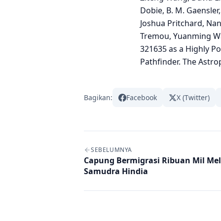
Dobie, B. M. Gaensler
Joshua Pritchard, Nan
Tremou, Yuanming Wan
321635 as a Highly Po
Pathfinder. The Astro
Bagikan:
Facebook
X (Twitter)
Navigasi artikel
SEBELUMNYA
Capung Bermigrasi Ribuan Mil Mel
Samudra Hindia