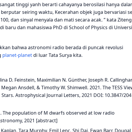
 sangat tinggi yanh berarti cahayanya berosilasi hanya dal
tu berputar seiring waktu, Kecerahan objek juga bervariasi s
100, dan sinyal menyala dan mati secara acak. ” kata Ziteng
i baru dan mahasiswa PhD di School of Physics di Universi
kkan bahwa astronomi radio berada di puncak revolusi
g
planet-planet
di luar Tata Surya kita.
ina D. Feinstein, Maximilian N. Günther, Joseph R. Callingha
 Megan Ansdell, & Timothy W. Shimwell. 2021. The TESS Vie
Stars. Astrophysical Journal Letters, 2021 DOI: 10.3847/204
1. The population of M dwarfs observed at low radio
stronomy, 2021 [abstract]
 Kaplan, Tara Murphy, Emil Lenc, Shi Dai, Ewan Barr, Dougal