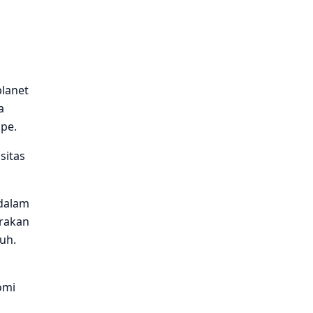
.
planet
a
ope.
sitas
 dalam
irakan
uh.
omi