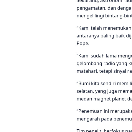
Sekarang, astronom radi
pengamatan, dan dengan 
mengelilingi bintang-bin
“Kami telah menemukan s
antaranya paling baik d
Pope.
“Kami sudah lama menge
gelombang radio yang k
matahari, tetapi sinyal r
“Bumi kita sendiri memil
selatan, yang juga mema
medan magnet planet d
“Penemuan ini merupaka
mengarah pada penemuan 
Tim peneliti berfokus pa