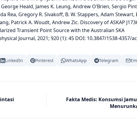
, George Heald, James K. Leung, Andrew O’Brien, Sergio Pint
da Rea, Gregory R. Sivakoff, B. W. Stappers, Adam Stewart, 
g, Patrick A. Woudt, Andrew Zic. Discovery of ASKAP J173
larized Transient Point Source with the Australian SKA
physical Journal, 2021; 920 (1): 45 DOI: 10.3847/1538-4357/a
LinkedIn
Pinterest
WhatsApp
Telegram
Em
intasi
Fakta Medis: Konsumsi Jamur
Menurunka