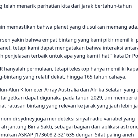
g telah menarik perhatian kita dari jarak bertahun-tahun
ngin memastikan bahwa planet yang diusulkan memang ada
ersen yakin bahwa empat bintang yang kami pikir memiliki 
net, tetapi kami dapat mengatakan bahwa interaksi antar
h penjelasan terbaik untuk apa yang kami lihat,” kata Dr P
hanyalah permulaan, tetapi teleskop hanya memiliki kapa
bintang yang relatif dekat, hingga 165 tahun cahaya.
un-Alun Kilometer Array Australia dan Afrika Selatan yang
targetkan dapat digunaka pada tahun 2029, tim memperk
t ratusan bintang yang relevan ke jarak yang jauh lebih ja
ronom di sydney juga mendeteksi sinyal radio variabel yang
arah jantung Bima Sakti, sebagai bagian dari aplikasi astron
nemukan ASKAP J173608.2-321635 dengan Sifat paling aneh