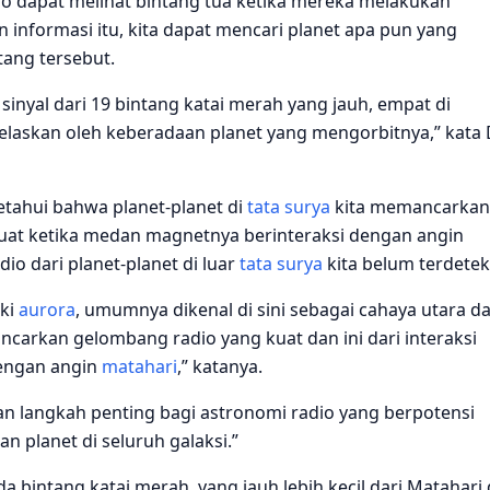
o dapat melihat bintang tua ketika mereka melakukan
informasi itu, kita dapat mencari planet apa pun yang
tang tersebut.
inyal dari 19 bintang katai merah yang jauh, empat di
ijelaskan oleh keberadaan planet yang mengorbitnya,” kata 
tahui bahwa planet-planet di
tata surya
kita memancarkan
uat ketika medan magnetnya berinteraksi dengan angin
adio dari planet-planet di luar
tata surya
kita belum terdetek
iki
aurora
, umumnya dikenal di sini sebagai cahaya utara d
ncarkan gelombang radio yang kuat dan ini dari interaksi
engan angin
matahari
,” katanya.
n langkah penting bagi astronomi radio yang berpotensi
planet di seluruh galaksi.”
da bintang katai merah, yang jauh lebih kecil dari Matahari