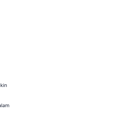
kin
alam