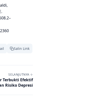
aldi,
E.
608.2–
c2360
ail
Salin Link
SELANJUTNYA
 Terbukti Efektif
n Risiko Depresi