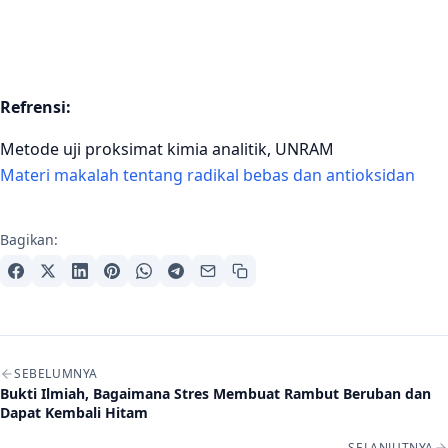
Refrensi:
Metode uji proksimat kimia analitik, UNRAM
Materi makalah tentang radikal bebas dan antioksidan
Bagikan:
Navigasi artikel
SEBELUMNYA
Bukti Ilmiah, Bagaimana Stres Membuat Rambut Beruban dan
Dapat Kembali Hitam
SELANJUTNYA