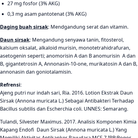
27 mg fosfor (3% AKG)
0,3 mg asam pantotenat (3% AKG)
Daging buah sirsak
: Mendgandung serat dan vitamin.
Daun sirsak
: Mengandung senyawa tanin, fitosterol,
kalsium oksalat, alkaloid murisin, monotetrahidrafuran,
asetogenin seperti; anomorisin A dan B anomurisin A dan
B, gigantetrosin A, Annonasin-10-one, murikatosin A dan B,
annonasin dan goniotalamisin.
Refrensi
:
Ajeng putri nur indah sari, Ria. 2016. Lotion Ekstrak Daun
Sirsak (Annona muricata L.) Sebagai Antibakteri Terhadap
Bacillus subtilis dan Escherchia coli. UNNES: Semarang.
Tulandi, Silvester Maximus. 2017. Analisis Komponen Kimia
Kapang Endofi Daun Sirsak (Annona muricata L.) Yang
Memiliki Aktivitas Antikanker Payudara MCF-7 IPB:Bogor.