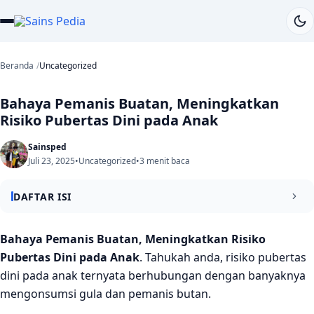
Beranda
Uncategorized
Bahaya Pemanis Buatan, Meningkatkan
Risiko Pubertas Dini pada Anak
Sainsped
Juli 23, 2025
•
Uncategorized
•
3 menit baca
DAFTAR ISI
Jenis -jenis Bahan Pemanis Buatan dan Resikonya
Bahaya Pemanis Buatan, Meningkatkan Risiko
Pubertas Dini pada Anak
. Tahukah anda, risiko pubertas
Bagaimana Pemanis Buatan Mempengaruhi Pubertas
dini pada anak ternyata berhubungan dengan banyaknya
Anak?
mengonsumsi gula dan pemanis butan.
Jurnal Refrensi: