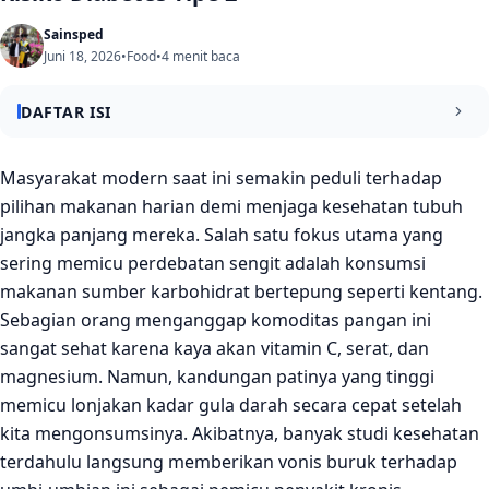
Sainsped
Juni 18, 2026
•
Food
•
4 menit baca
DAFTAR ISI
Menyingkap Akar Masalah pada Metode Pengolahan
Masyarakat modern saat ini semakin peduli terhadap
Kentang
pilihan makanan harian demi menjaga kesehatan tubuh
jangka panjang mereka. Salah satu fokus utama yang
Detail Metodologi Penelitian Epidemiologi Jangka Panjang
sering memicu perdebatan sengit adalah konsumsi
Karakteristik Hasil Pengamatan Risiko Diabetes
makanan sumber karbohidrat bertepung seperti kentang.
Mekanisme Substitusi Karbohidrat yang Tepat
Sebagian orang menganggap komoditas pangan ini
sangat sehat karena kaya akan vitamin C, serat, dan
Kesimpulan Penelitian
magnesium. Namun, kandungan patinya yang tinggi
memicu lonjakan kadar gula darah secara cepat setelah
kita mengonsumsinya. Akibatnya, banyak studi kesehatan
terdahulu langsung memberikan vonis buruk terhadap