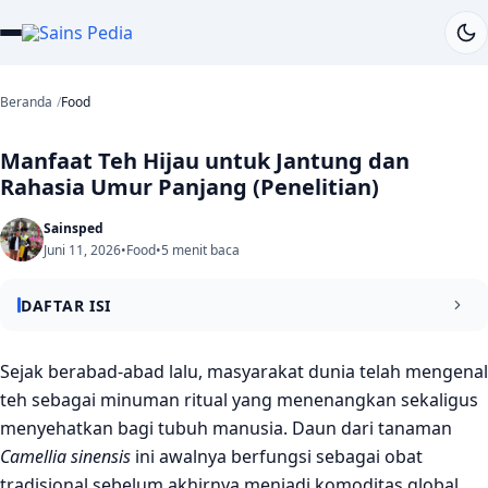
Beranda
Food
Manfaat Teh Hijau untuk Jantung dan
Rahasia Umur Panjang (Penelitian)
Sainsped
Juni 11, 2026
•
Food
•
5 menit baca
DAFTAR ISI
Rahasia di Balik Daun Camellia Sinensis
Sejak berabad-abad lalu, masyarakat dunia telah mengenal
teh sebagai minuman ritual yang menenangkan sekaligus
Detail Metodologi Tinjauan Ilmiah
menyehatkan bagi tubuh manusia. Daun dari tanaman
Ragam Manfaat Kesehatan Spesifik Teh
Camellia sinensis
ini awalnya berfungsi sebagai obat
tradisional sebelum akhirnya menjadi komoditas global
Sisi Gelap Produk Teh Komersial Modern