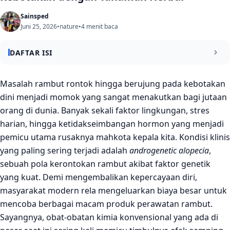
Sainsped
Juni 25, 2026
•
nature
•
4 menit baca
DAFTAR ISI
Menyingkap Keajaiban Akar Rambut dari Pengobatan
Masalah rambut rontok hingga berujung pada kebotakan
Tiongkok Kuno
dini menjadi momok yang sangat menakutkan bagi jutaan
orang di dunia. Banyak sekali faktor lingkungan, stres
Detail Metodologi Evaluasi Sains Modern
harian, hingga ketidakseimbangan hormon yang menjadi
Karakteristik dan Ciri Multi-Jalur He Shou Wu
pemicu utama rusaknya mahkota kepala kita. Kondisi klinis
Peringatan Keamanan dan Efek Samping Hati
yang paling sering terjadi adalah
androgenetic alopecia
,
sebuah pola kerontokan rambut akibat faktor genetik
Kesimpulan Penelitian
yang kuat. Demi mengembalikan kepercayaan diri,
masyarakat modern rela mengeluarkan biaya besar untuk
mencoba berbagai macam produk perawatan rambut.
Sayangnya, obat-obatan kimia konvensional yang ada di