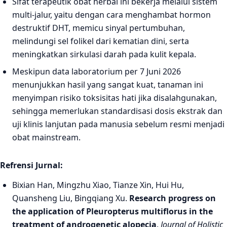
Sifat terapeutik obat herbal ini bekerja melalui sistem
multi-jalur, yaitu dengan cara menghambat hormon
destruktif DHT, memicu sinyal pertumbuhan,
melindungi sel folikel dari kematian dini, serta
meningkatkan sirkulasi darah pada kulit kepala.
Meskipun data laboratorium per 7 Juni 2026
menunjukkan hasil yang sangat kuat, tanaman ini
menyimpan risiko toksisitas hati jika disalahgunakan,
sehingga memerlukan standardisasi dosis ekstrak dan
uji klinis lanjutan pada manusia sebelum resmi menjadi
obat mainstream.
Refrensi Jurnal:
Bixian Han, Mingzhu Xiao, Tianze Xin, Hui Hu,
Quansheng Liu, Bingqiang Xu.
Research progress on
the application of Pleuropterus multiflorus in the
treatment of androgenetic alopecia
.
Journal of Holistic