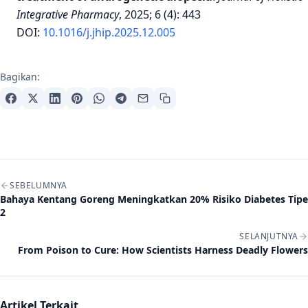
Integrative Pharmacy
, 2025; 6 (4): 443
DOI:
10.1016/j.jhip.2025.12.005
Bagikan:
Navigasi artikel
SEBELUMNYA
Bahaya Kentang Goreng Meningkatkan 20% Risiko Diabetes Tipe
2
SELANJUTNYA
From Poison to Cure: How Scientists Harness Deadly Flowers
Artikel Terkait