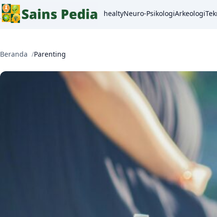
healty
Neuro-Psikologi
Arkeologi
Tek
Beranda
Parenting