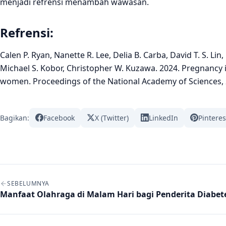
menjadi refrensi menambah wawasan.
Refrensi:
Calen P. Ryan, Nanette R. Lee, Delia B. Carba, David T. S. Lin
Michael S. Kobor, Christopher W. Kuzawa. 2024. Pregnancy i
women. Proceedings of the National Academy of Sciences, 
Bagikan:
Facebook
X (Twitter)
LinkedIn
Pinteres
Navigasi artikel
SEBELUMNYA
Manfaat Olahraga di Malam Hari bagi Penderita Diabet