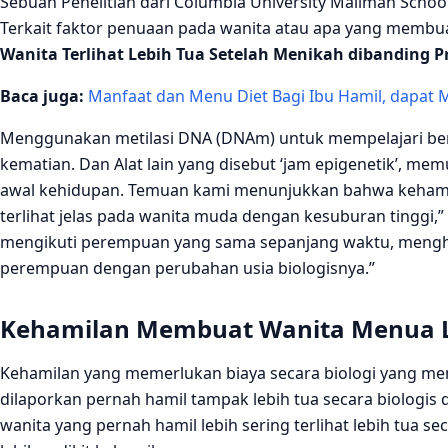
Sebuah Penelitian dari Columbia University Mailman School o
Terkait faktor penuaan pada wanita atau apa yang membua
Wanita Terlihat Lebih Tua Setelah Menikah dibanding Pr
Baca juga:
Manfaat dan Menu Diet Bagi Ibu Hamil, dapat M
Menggunakan metilasi DNA (DNAm) untuk mempelajari berb
kematian. Dan Alat lain yang disebut ‘jam epigenetik’, m
awal kehidupan. Temuan kami menunjukkan bahwa kehamil
terlihat jelas pada wanita muda dengan kesuburan tinggi,
mengikuti perempuan yang sama sepanjang waktu, mengh
perempuan dengan perubahan usia biologisnya.”
Kehamilan Membuat Wanita Menua L
Kehamilan yang memerlukan biaya secara biologi yang mem
dilaporkan pernah hamil tampak lebih tua secara biologis
wanita yang pernah hamil lebih sering terlihat lebih tua 