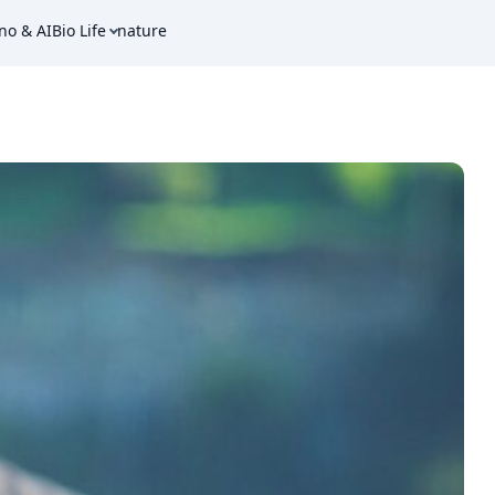
no & AI
Bio Life
nature