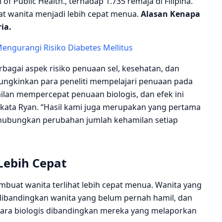
f Public Health., terhadap 1.735 remaja di Filipina.
t wanita menjadi lebih cepat menua.
Alasan Kenapa
ia.
engurangi Risiko Diabetes Mellitus
agai aspek risiko penuaan sel, kesehatan, dan
emungkinkan para peneliti mempelajari penuaan pada
an mempercepat penuaan biologis, dan efek ini
” kata Ryan. “Hasil kami juga merupakan yang pertama
ubungkan perubahan jumlah kehamilan setiap
ebih Cepat
buat wanita terlihat lebih cepat menua. Wanita yang
 dibandingkan wanita yang belum pernah hamil, dan
secara biologis dibandingkan mereka yang melaporkan