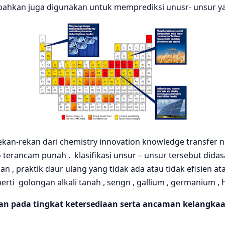
a bahkan juga digunakan untuk memprediksi unusr- unsur y
kan-rekan dari chemistry innovation knowledge transfer 
 terancam punah . klasifikasi unsur – unsur tersebut dida
n , praktik daur ulang yang tidak ada atau tidak efisien a
erti golongan alkali tanah , sengn , gallium , germanium , 
an pada tingkat ketersediaan serta ancaman kelangkaan 