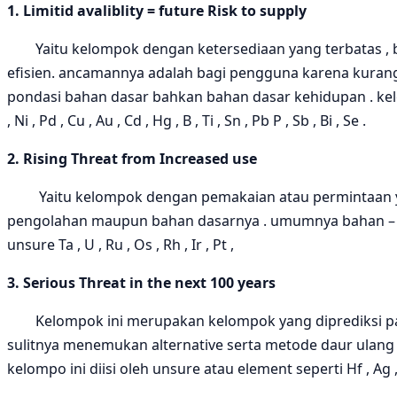
1. Limitid avaliblity = future Risk to supply
Yaitu kelompok dengan ketersediaan yang terbatas , ba
efisien. ancamannya adalah bagi pengguna karena kuran
pondasi bahan dasar bahkan bahan dasar kehidupan . kelompok 
, Ni , Pd , Cu , Au , Cd , Hg , B , Ti , Sn , Pb P , Sb , Bi , Se .
2. Rising Threat from Increased use
Yaitu kelompok dengan pemakaian atau permintaan yang
pengolahan maupun bahan dasarnya . umumnya bahan – bah
unsure Ta , U , Ru , Os , Rh , Ir , Pt ,
3. Serious Threat in the next 100 years
Kelompok ini merupakan kelompok yang diprediksi pali
sulitnya menemukan alternative serta metode daur ulang
kelompo ini diisi oleh unsure atau element seperti Hf , Ag , 