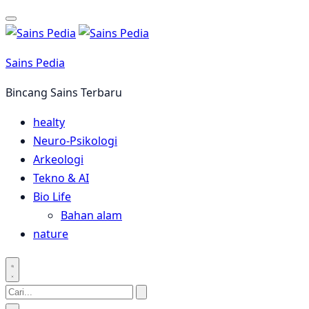
Langsung
ke
konten
Sains Pedia
Bincang Sains Terbaru
healty
Neuro-Psikologi
Arkeologi
Tekno & AI
Bio Life
Bahan alam
nature