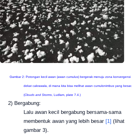
Gambar 2: Potongan kecil awan (awan cumulus) bergerak menuju zona konvergensi
dekat cakrawala, di mana kita bisa melihat awan cumulonimbus yang besar.
(
Clouds and Storms
, Ludlam, plate 7.4.)
2)
Bergabung:
Lalu awan kecil bergabung bersama-sama
membentuk awan yang lebih besar
[1]
(lihat
gambar 3).