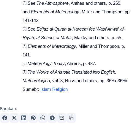
[3]
See
The Atmosphere
, Anthes and others, p. 269,
and
Elements of Meteorology
, Miller and Thompson, pp.
141-142.
[4]
See
Ee
’
jaz al-Quran al-Kareem fee Wasf Anwa
’
al-
Riyah, al-Sohob, al-Matar
, Makky and others, p. 55.
[5]
Elements of Meteorology
, Miller and Thompson, p.
141.
[6]
Meteorology Today
, Ahrens, p. 437.
[7]
The Works of Aristotle Translated into English:
Meteorologica
, vol. 3, Ross and others, pp. 369a-369b.
Sumebr:
Islam Religion
Bagikan: