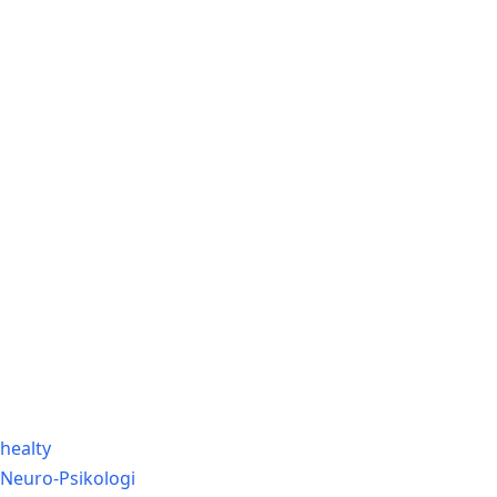
Sains Pedia
Sains Blog 2024
healty
Neuro-Psikologi