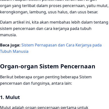
organ yang terlibat dalam proses pencernaan, yaitu mulut,
4. Usus Halus
kerongkongan, lambung, usus halus, dan usus besar.
5. Usus Besar
Dalam artikel ini, kita akan membahas lebih dalam tentang
Cara Kerja Sistem Pencernaan
sistem pencernaan dan cara kerjanya pada tubuh
manusia.
1. Pengunyahan
Baca juga:
2. Pencernaan di Lambung
Sistem Pernapasan dan Cara Kerjanya pada
Tubuh Manusia
3. Pencernaan di Usus Halus
4. Pencernaan di Usus Besar
Organ-organ Sistem Pencernaan
Gangguan pada Sistem Pencernaan
Berikut beberapa organ penting beberapa Sistem
1. Sakit Maag
pencernaan dan fungsinya, antara lain:
2. GERD (Gastroesophageal Reflux Disease)
1. Mulut
3. Konstipasi
Mulut adalah organ pencernaan pertama untuk
3. Diare