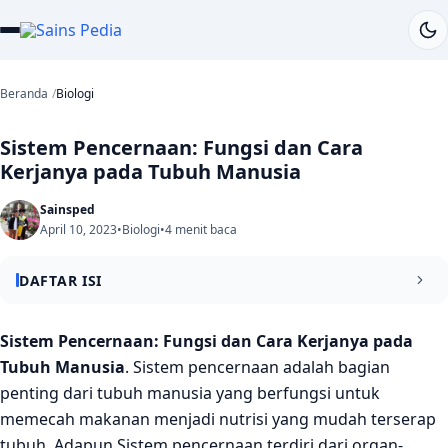
Beranda
Biologi
Sistem Pencernaan: Fungsi dan Cara
Kerjanya pada Tubuh Manusia
Sainsped
April 10, 2023
•
Biologi
•
4 menit baca
DAFTAR ISI
Organ-organ Sistem Pencernaan
Sistem Pencernaan: Fungsi dan Cara Kerjanya pada
Tubuh Manusia
. Sistem pencernaan adalah bagian
1. Mulut
penting dari tubuh manusia yang berfungsi untuk
2. Kerongkongan
memecah makanan menjadi nutrisi yang mudah terserap
tubuh. Adapun Sistem pencernaan terdiri dari organ-
3. Lambung