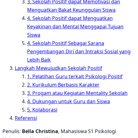
3. Sekolah Positif dapat Memotivasi dan
Menguatkan Bakat Keunggulan Siswa
4. Sekolah Positif dapat Menguatkan
Keyakinan dan Mental Menggapai Tujuan
Siswa
4. Sekolah Positif Sebagai Sarana
Pengembangan Diri dan Intraksi Sosial yang
Lebih Baik
Langkah Mewujudkan Sekolah Positif
1. Pelatihan Guru terkait Psikologi Positif
2. Kurikulum Berbasis Karakter
3. Progam atau Kegiatan Mentality Sekolah
4. Dukungan untuk Guru dan Siswa
5. Kolaborasi
Referensi
Penulis:
Bella Christina
, Mahasiswa S1 Psikologi