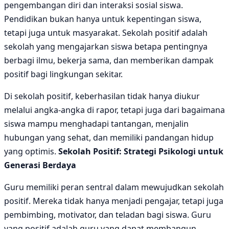
pengembangan diri dan interaksi sosial siswa.
Pendidikan bukan hanya untuk kepentingan siswa,
tetapi juga untuk masyarakat. Sekolah positif adalah
sekolah yang mengajarkan siswa betapa pentingnya
berbagi ilmu, bekerja sama, dan memberikan dampak
positif bagi lingkungan sekitar.
Di sekolah positif, keberhasilan tidak hanya diukur
melalui angka-angka di rapor, tetapi juga dari bagaimana
siswa mampu menghadapi tantangan, menjalin
hubungan yang sehat, dan memiliki pandangan hidup
yang optimis.
Sekolah Positif: Strategi Psikologi untuk
Generasi Berdaya
Guru memiliki peran sentral dalam mewujudkan sekolah
positif. Mereka tidak hanya menjadi pengajar, tetapi juga
pembimbing, motivator, dan teladan bagi siswa. Guru
yang positif adalah guru yang dapat membangun