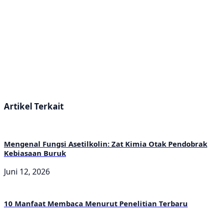
Artikel Terkait
Mengenal Fungsi Asetilkolin: Zat Kimia Otak Pendobrak
Kebiasaan Buruk
Juni 12, 2026
10 Manfaat Membaca Menurut Penelitian Terbaru