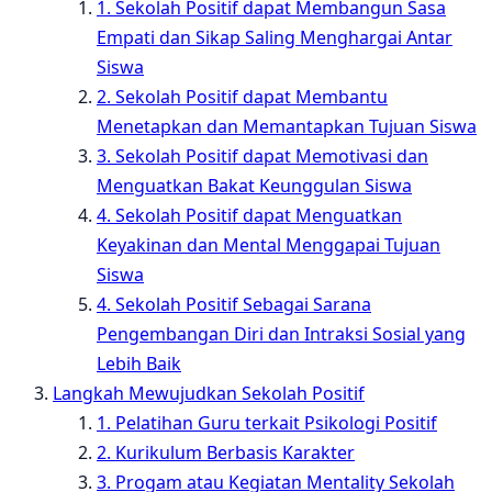
1. Sekolah Positif dapat Membangun Sasa
Empati dan Sikap Saling Menghargai Antar
Siswa
2. Sekolah Positif dapat Membantu
Menetapkan dan Memantapkan Tujuan Siswa
3. Sekolah Positif dapat Memotivasi dan
Menguatkan Bakat Keunggulan Siswa
4. Sekolah Positif dapat Menguatkan
Keyakinan dan Mental Menggapai Tujuan
Siswa
4. Sekolah Positif Sebagai Sarana
Pengembangan Diri dan Intraksi Sosial yang
Lebih Baik
Langkah Mewujudkan Sekolah Positif
1. Pelatihan Guru terkait Psikologi Positif
2. Kurikulum Berbasis Karakter
3. Progam atau Kegiatan Mentality Sekolah