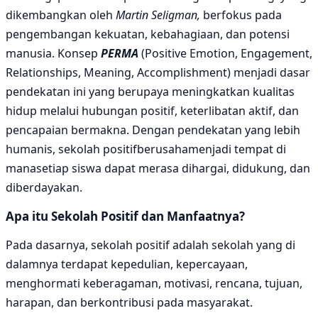
dikembangkan oleh
Martin Seligman,
berfokus pada
pengembangan kekuatan, kebahagiaan, dan potensi
manusia. Konsep
PERMA
(Positive Emotion, Engagement,
Relationships, Meaning, Accomplishment) menjadi dasar
pendekatan ini yang berupaya meningkatkan kualitas
hidup melalui hubungan positif, keterlibatan aktif, dan
pencapaian bermakna. Dengan pendekatan yang lebih
humanis, sekolah positifberusahamenjadi tempat di
manasetiap siswa dapat merasa dihargai, didukung, dan
diberdayakan.
Apa itu Sekolah Positif dan Manfaatnya?
Pada dasarnya, sekolah positif adalah sekolah yang di
dalamnya terdapat kepedulian, kepercayaan,
menghormati keberagaman, motivasi, rencana, tujuan,
harapan, dan berkontribusi pada masyarakat.