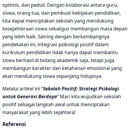
optimis, dan peduli. Dengan kolaborasi antara guru,
siswa, orang tua, dan pembuat kebijakan pendidikan,
kita dapat menciptakan sekolah yang mendukung
kesejahteraan siswa sekaligus membangun masa depan
yang lebih baik. Seiring dengan berkembangnya
pendekatan ini, integrasi psikologi positif dalam
kurikulum pendidikan tidak hanya dapat membantu
siswa berhasil di bidang akademik saja, tetapi juga
membangun karakter dan ketahanan emosional yang
akan mendukung siswa sepanjang hidupnya.
Melalui artikel ini “
Sekolah Positif: Strategi Psikologi
untuk Generasi Berdaya
” Mari kita wujudkan sekolah
positif sebagai langkah awal untuk menciptakan
masyarakat yang lebih sejahtera!
Referensi