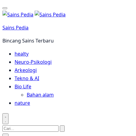
Langsung
ke
konten
Sains Pedia
Bincang Sains Terbaru
healty
Neuro-Psikologi
Arkeologi
Tekno & AI
Bio Life
Bahan alam
nature