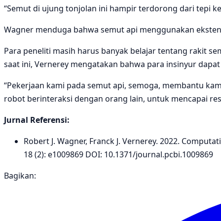
“Semut di ujung tonjolan ini hampir terdorong dari tepi k
Wagner menduga bahwa semut api menggunakan ekstensi in
Para peneliti masih harus banyak belajar tentang rakit 
saat ini, Vernerey mengatakan bahwa para insinyur dapat 
“Pekerjaan kami pada semut api, semoga, membantu kam
robot berinteraksi dengan orang lain, untuk mencapai re
Jurnal Referensi:
Robert J. Wagner, Franck J. Vernerey. 2022. Computat
18 (2): e1009869 DOI: 10.1371/journal.pcbi.1009869
Bagikan: