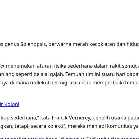
us genus Solenopsis, berwarna merah kecoklatan dan hidu
der
menemukan aturan fisika sederhana dalam rakit semut ap
ng seperti belalai gajah. Temuan tim ini suatu hari dap
a di mana molekul bermigrasi untuk memperbaiki tempat ya
r Koloni
 cukup sederhana,” kata Franck Vernerey, peneliti utama pa
gkan, tetapi, secara kolektif, mereka menjadi komunitas y