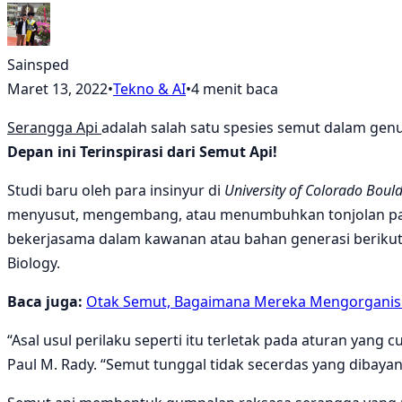
Sainsped
Maret 13, 2022
•
Tekno & AI
•
4 menit baca
Serangga Api
adalah salah satu spesies semut dalam gen
Depan ini Terinspirasi dari Semut Api!
Studi baru oleh para insinyur di
University of Colorado Boul
menyusut, mengembang, atau menumbuhkan tonjolan panja
bekerjasama dalam kawanan atau bahan generasi berikutny
Biology.
Baca juga:
Otak Semut, Bagaimana Mereka Mengorganisi
“Asal usul perilaku seperti itu terletak pada aturan yang
Paul M. Rady. “Semut tunggal tidak secerdas yang dibayan