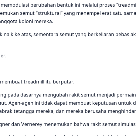
odulasi perubahan bentuk ini melalui proses “treadmillin
menemukan semut “struktural” yang menempel erat satu sam
anggota koloni mereka.
naik ke atas, sementara semut yang berkeliaran bebas ak
er.
 membuat treadmill itu berputar.
ng pada dasarnya mengubah rakit semut menjadi permaina
emut. Agen-agen ini tidak dapat membuat keputusan untuk d
nabrak tetangga mereka, dan mereka berusaha menghindari 
ner dan Vernerey menemukan bahwa rakit semut simulasi 