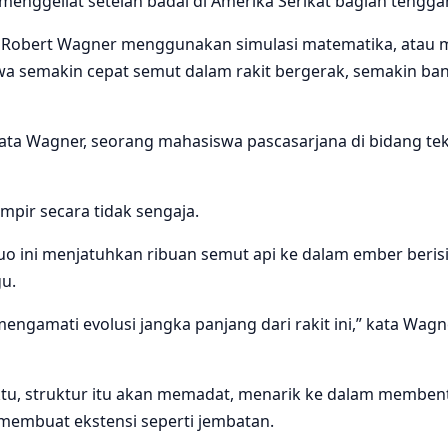
nggeliat setelah badai di Amerika Serikat bagian tengga
ma Robert Wagner menggunakan simulasi matematika, atau
a semakin cepat semut dalam rakit bergerak, semakin bany
” kata Wagner, seorang mahasiswa pascasarjana di bidang t
pir secara tidak sengaja.
uo ini menjatuhkan ribuan semut api ke dalam ember berisi
u.
gamati evolusi jangka panjang dari rakit ini,” kata Wagne
tu, struktur itu akan memadat, menarik ke dalam membentuk
membuat ekstensi seperti jembatan.