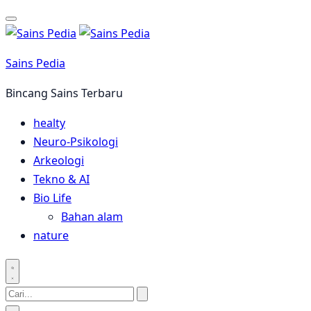
Langsung
ke
konten
Sains Pedia
Bincang Sains Terbaru
healty
Neuro-Psikologi
Arkeologi
Tekno & AI
Bio Life
Bahan alam
nature