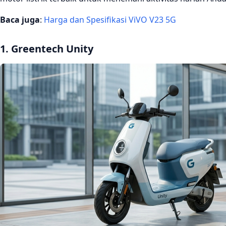
Baca juga
:
Harga dan Spesifikasi ViVO V23 5G
1. Greentech Unity