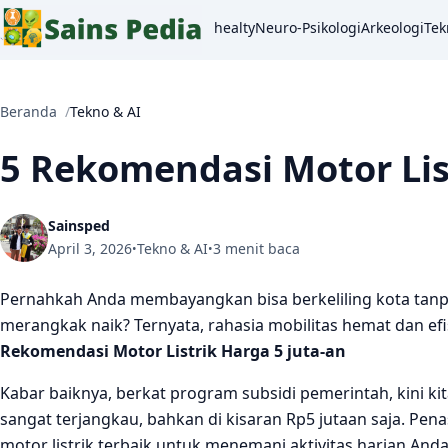
healty
Neuro-Psikologi
Arkeologi
Tek
Beranda
Tekno & AI
5 Rekomendasi Motor Lis
Sainsped
April 3, 2026
Tekno & AI
3 menit baca
•
•
Pernahkah Anda membayangkan bisa berkeliling kota tan
merangkak naik? Ternyata, rahasia mobilitas hemat dan ef
Rekomendasi Motor Listrik Harga 5 juta-an
Kabar baiknya, berkat program subsidi pemerintah, kini k
sangat terjangkau, bahkan di kisaran Rp5 jutaan saja. Pena
motor listrik terbaik untuk menemani aktivitas harian Anda