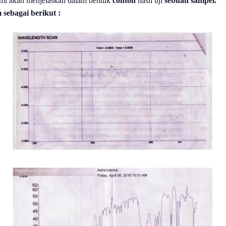
 kami akan menjelaskan dalam bentuk
contoh
hasil uji
sebuah sampel
.
 sebagai berikut :