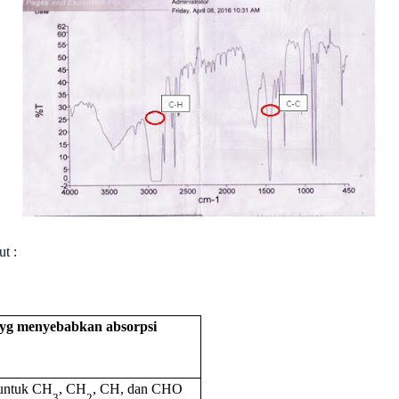
t :
 yg menyebabkan absorpsi
untuk CH
, CH
, CH, dan CH
O
3
2