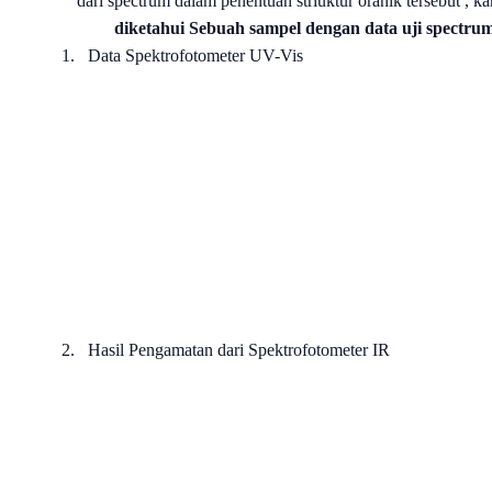
dari spectrum dalam penentuan striuktur oranik tersebut ,
diketahui Sebuah sampel dengan data uji spectrum
1.
Data Spektrofotometer UV-Vis
2.
Hasil Pengamatan dari Spektrofotometer IR