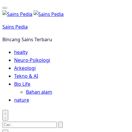
Langsung
ke
konten
Sains Pedia
Bincang Sains Terbaru
healty
Neuro-Psikologi
Arkeologi
Tekno & AI
Bio Life
Bahan alam
nature