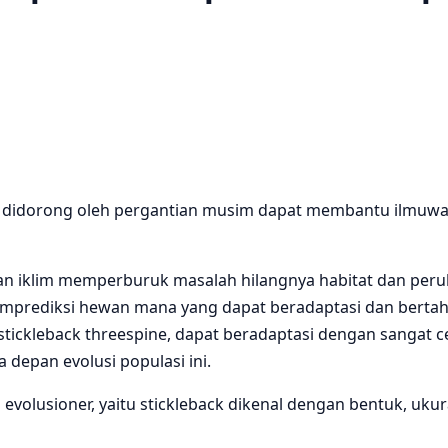
ng didorong oleh pergantian musim dapat membantu ilmuw
han iklim memperburuk masalah hilangnya habitat dan pe
memprediksi hewan mana yang dapat beradaptasi dan ber
 stickleback threespine, dapat beradaptasi dengan sanga
epan evolusi populasi ini.
 evolusioner, yaitu stickleback dikenal dengan bentuk, ukur