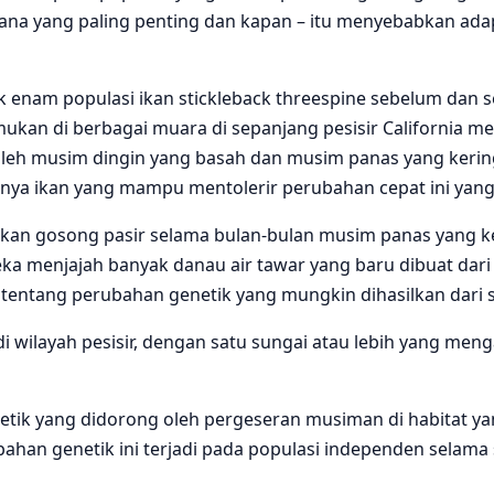
mana yang paling penting dan kapan – itu menyebabkan ada
acak enam populasi ikan stickleback threespine sebelum d
kan di berbagai muara di sepanjang pesisir California m
oleh musim dingin yang basah dan musim panas yang kerin
anya ikan yang mampu mentolerir perubahan cepat ini yan
entukan gosong pasir selama bulan-bulan musim panas yang
eka menjajah banyak danau air tawar yang baru dibuat dari l
ntang perubahan genetik yang mungkin dihasilkan dari sel
 di wilayah pesisir, dengan satu sungai atau lebih yang m
etik yang didorong oleh pergeseran musiman di habitat 
rubahan genetik ini terjadi pada populasi independen selam