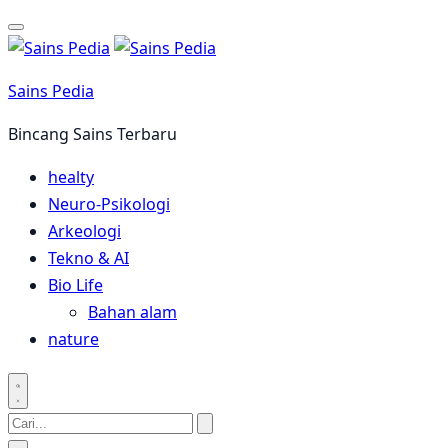
Langsung
ke
konten
Sains Pedia
Bincang Sains Terbaru
healty
Neuro-Psikologi
Arkeologi
Tekno & AI
Bio Life
Bahan alam
nature