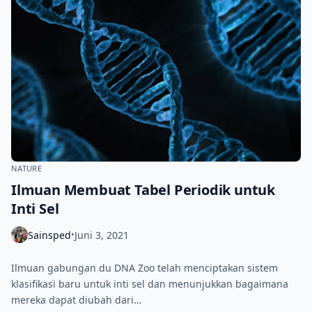
NATURE
Ilmuan Membuat Tabel Periodik untuk
Inti Sel
Sainsped
Juni 3, 2021
•
Ilmuan gabungan du DNA Zoo telah menciptakan sistem
klasifikasi baru untuk inti sel dan menunjukkan bagaimana
mereka dapat diubah dari…