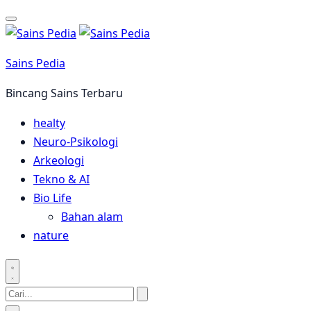
Langsung
ke
konten
Sains Pedia
Bincang Sains Terbaru
healty
Neuro-Psikologi
Arkeologi
Tekno & AI
Bio Life
Bahan alam
nature