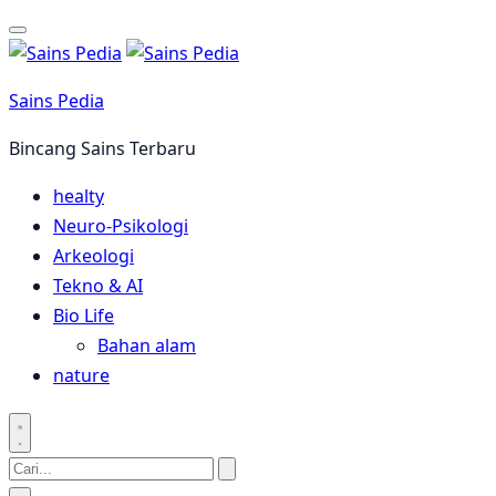
Langsung
ke
konten
Sains Pedia
Bincang Sains Terbaru
healty
Neuro-Psikologi
Arkeologi
Tekno & AI
Bio Life
Bahan alam
nature