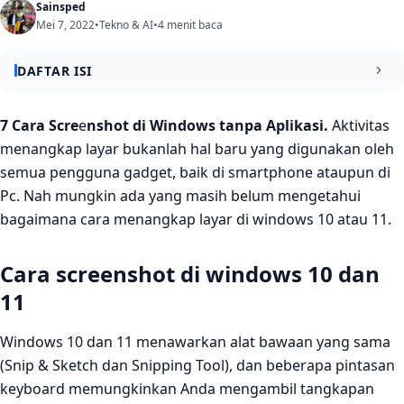
Sainsped
Mei 7, 2022
•
Tekno & AI
•
4 menit baca
DAFTAR ISI
Cara screenshot di windows 10 dan 11
7 Cara Scre
e
nshot di Windows tanpa Aplikasi.
Aktivitas
menangkap layar bukanlah hal baru yang digunakan oleh
1. Potongan & Sketsa
semua pengguna gadget, baik di smartphone ataupun di
2. Alat pemotong
Pc. Nah mungkin ada yang masih belum mengetahui
bagaimana cara menangkap layar di windows 10 atau 11.
3. Layar Cetak
4. Tombol Windows + Layar Cetak
Cara screenshot di windows 10 dan
5. Alt + Layar Cetak
11
6. Bilah permainan
Windows 10 dan 11 menawarkan alat bawaan yang sama
7. Logo Windows + Volume Turun
(Snip & Sketch dan Snipping Tool), dan beberapa pintasan
keyboard memungkinkan Anda mengambil tangkapan