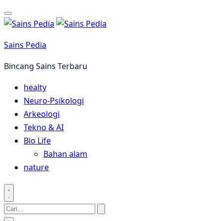
Langsung
ke
konten
Sains Pedia
Bincang Sains Terbaru
healty
Neuro-Psikologi
Arkeologi
Tekno & AI
Bio Life
Bahan alam
nature