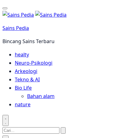
Langsung
ke
konten
Sains Pedia
Bincang Sains Terbaru
healty
Neuro-Psikologi
Arkeologi
Tekno & AI
Bio Life
Bahan alam
nature