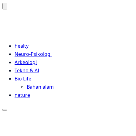
Sains Pedia
Sains Blog 2024
healty
Neuro-Psikologi
Arkeologi
Tekno & AI
Bio Life
Bahan alam
nature
Close