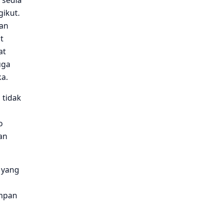
gikut.
nan
t
at
uga
ka.
 tidak
o
an
 yang
impan