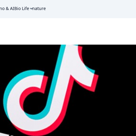
no & AI
Bio Life
nature