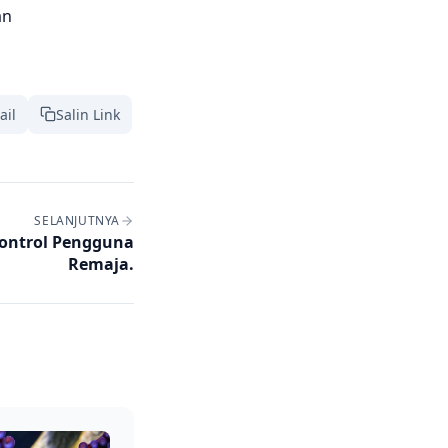
an
ail
Salin Link
SELANJUTNYA
gontrol Pengguna
Remaja.