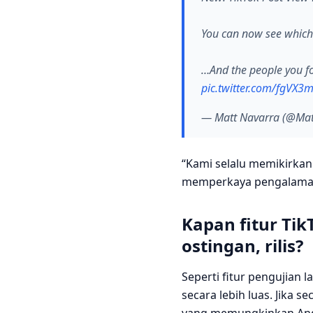
You can now see which 
…And the people you fo
pic.twitter.com/fgVX3
— Matt Navarra (@Ma
“Kami selalu memikirkan
memperkaya pengalaman T
Kapan fitur Tik
ostingan, rilis?
Seperti fitur pengujian 
secara lebih luas. Jika se
yang memungkinkan Anda m