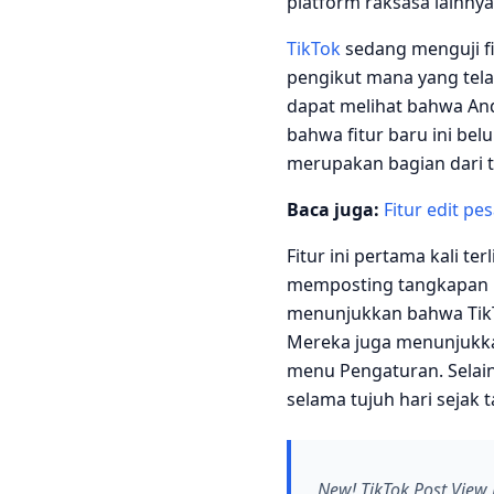
platform raksasa lainnya
TikTok
sedang menguji f
pengikut mana yang telah
dapat melihat bahwa And
bahwa fitur baru ini bel
merupakan bagian dari t
Baca juga:
Fitur edit p
Fitur ini pertama kali te
memposting tangkapan l
menunjukkan bahwa TikTo
Mereka juga menunjukka
menu Pengaturan. Selain
selama tujuh hari sejak 
New! TikTok Post View 