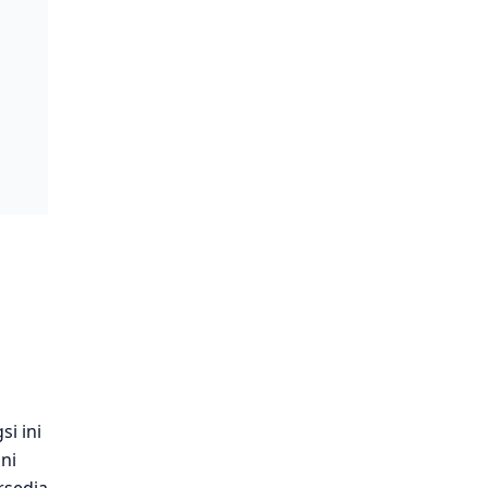
si ini
ini
rsedia