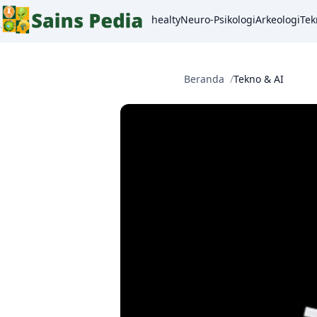
healty
Neuro-Psikologi
Arkeologi
Tek
Beranda
Tekno & AI