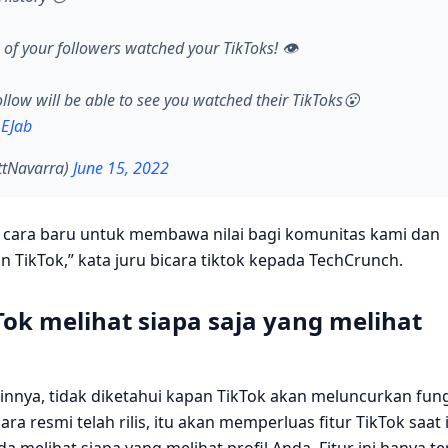
of your followers watched your TikToks! 👁
llow will be able to see you watched their TikToks😮
mEJab
ttNavarra)
June 15, 2022
 cara baru untuk membawa nilai bagi komunitas kami dan
ikTok,” kata juru bicara tiktok kepada TechCrunch.
Tok melihat siapa saja yang melihat
lainnya, tidak diketahui kapan TikTok akan meluncurkan fung
cara resmi telah rilis, itu akan memperluas fitur TikTok saat 
elihat siapa yang melihat profil Anda. Fitur ini hanya te