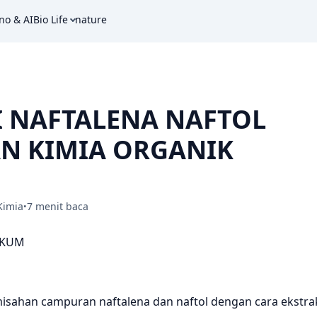
no & AI
Bio Life
nature
I NAFTALENA NAFTOL
N KIMIA ORGANIK
Kimia
7 menit baca
•
IKUM
misahan campuran naftalena dan naftol dengan cara ekstra