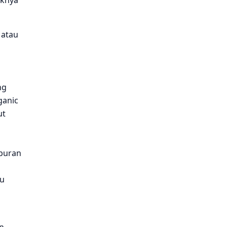
iknya
 atau
ng
ganic
ut
mpuran
au