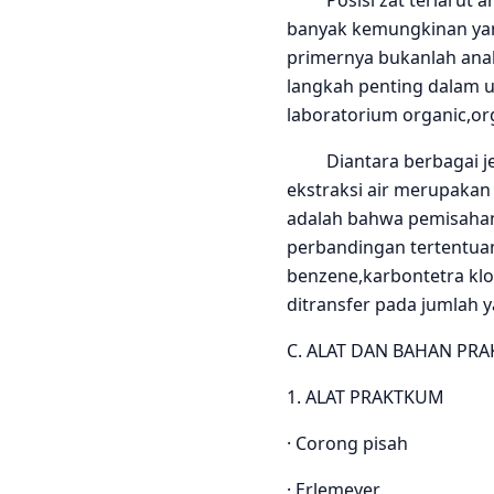
Posisi zat terlarut an
banyak kemungkinan yan
primernya bukanlah anal
langkah penting dalam 
laboratorium organic,or
Diantara berbagai jeni
ekstraksi air merupakan
adalah bahwa pemisahan 
perbandingan tertentuan
benzene,karbontetra klo
ditransfer pada jumlah 
C. ALAT DAN BAHAN PR
1. ALAT PRAKTKUM
· Corong pisah
· Erlemeyer