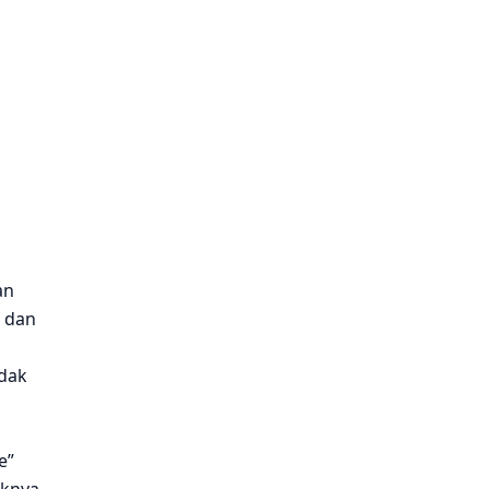
u
an
1 dan
idak
e”