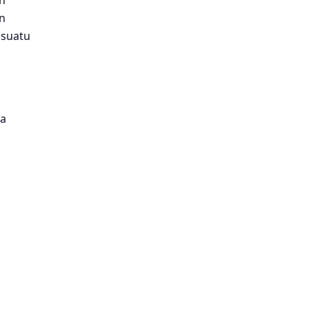
n
n
 suatu
ya