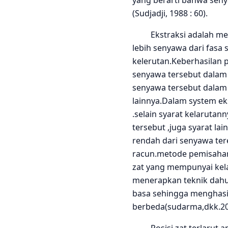
yang berarti bahwa seny
(Sudjadji, 1988 : 60).
Ekstraksi adalah meto
lebih senyawa dari fasa 
kelerutan.Keberhasilan
senyawa tersebut dalam
senyawa tersebut dalam 
lainnya.Dalam system eks
.selain syarat kelaruta
tersebut ,juga syarat lai
rendah dari senyawa tere
racun.metode pemisahan
zat yang mempunyai kela
menerapkan teknik dahu
basa sehingga menghasil
berbeda(sudarma,dkk.20