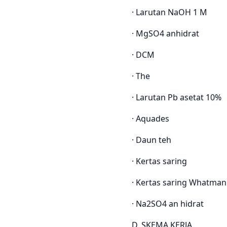
· Larutan NaOH 1 M
· MgSO4 anhidrat
· DCM
· The
· Larutan Pb asetat 10%
· Aquades
· Daun teh
· Kertas saring
· Kertas saring Whatman
· Na2SO4 an hidrat
D. SKEMA KERJA