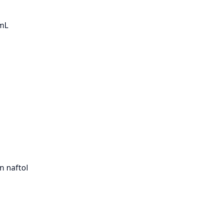
 mL
n naftol