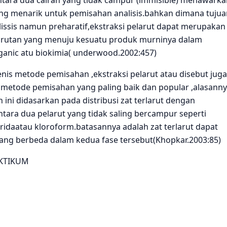
tara dua cairan yang tidak campur (immisible) menawarka
g menarik untuk pemisahan analisis.bahkan dimana tujua
issis namun preharatif,ekstraksi pelarut dapat merupakan
urutan yang menuju kesuatu produk murninya dalam
ganic atu biokimia( underwood.2002:457)
s metode pemisahan ,ekstraksi pelarut atau disebut juga
 metode pemisahan yang paling baik dan popular ,alasann
ini didasarkan pada distribusi zat terlarut dengan
tara dua pelarut yang tidak saling bercampur seperti
ridaatau kloroform.batasannya adalah zat terlarut dapat
yang berbeda dalam kedua fase tersebut(Khopkar.2003:85)
AKTIKUM