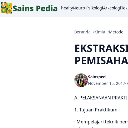
healty
Neuro-Psikologi
Arkeologi
Tek
Beranda
Kimia
Metode
EKSTRAKS
PEMISAHA
Sainsped
November 15, 2017
•
A. PELAKSANAAN PRAKT
1. Tujuan Praktikum :
· Mempelajari teknik pe