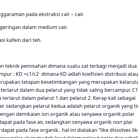
ggaraman pada ekstraksi cair – cair.
ngeringan dalam medium cair.
si kafein dari teh.
eknik pemisahan dimana suatu zat terbagi menjadi dua
mpur : KD =c1/c2 dimana KD adlah koefisien distribusi ata
 merupakan tetapan kesetimbangan yang merupakan kelarut
a terlarut dalam dua pelarut yang tidak saling bercampur. C
terlarut dalam pelarut 1 dan pelarut 2. Kerap kali sebagai
air sedangkan pelarut kedua adalah pelarut organik yang t
engan demikaian ion organik atau senyawa organik polar
dapat pada fase air, sedangkan senyawa organik non plar
apat pada fase organik.. hal ini diatakan “like dissolves lik