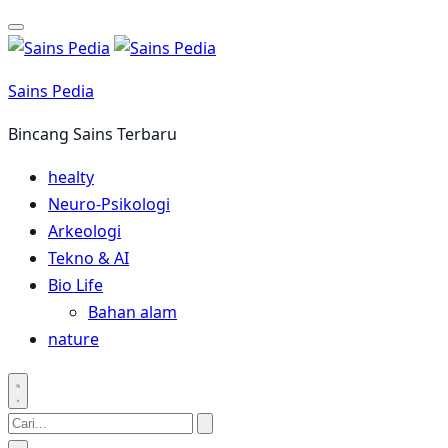
Langsung
ke
konten
Sains Pedia
Bincang Sains Terbaru
healty
Neuro-Psikologi
Arkeologi
Tekno & AI
Bio Life
Bahan alam
nature