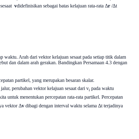
 sesaat
v
didefinisikan sebagai batas kelajuan rata-rata Δ
r
/∆t
p waktu. Arah dari vektor kelajuan sesaat pada setiap titik dalam
tersebut dan dalam arah gerakan. Bandingkan Persamaan 4.3 dengan
ecepatan partikel, yang merupakan besaran skalar.
a jalur, perubahan vektor kelajuan sesaat dari v
pada waktu
i
ita untuk menentukan percepatan rata-rata partikel. Percepatan
ya vektor Δ
v
dibagi dengan interval waktu selama ∆t terjadinya