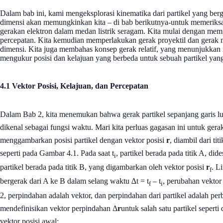
Dalam bab ini, kami mengeksplorasi kinematika dari partikel yang ber
dimensi akan memungkinkan kita – di bab berikutnya-untuk memeriksa be
gerakan elektron dalam medan listrik seragam. Kita mulai dengan mempela
percepatan. Kita kemudian memperlakukan gerak proyektil dan gerak 
dimensi. Kita juga membahas konsep gerak relatif, yang menunjukka
mengukur posisi dan kelajuan yang berbeda untuk sebuah partikel yang
4.1 Vektor Posisi, Kelajuan, dan Percepatan
Dalam Bab 2, kita menemukan bahwa gerak partikel sepanjang garis lu
dikenal sebagai fungsi waktu. Mari kita perluas gagasan ini untuk gera
menggambarkan posisi partikel dengan vektor posisi
r
, diambil dari ti
seperti pada Gambar 4.1. Pada saat t
, partikel berada pada titik A, did
i
partikel berada pada titik B, yang digambarkan oleh vektor posisi
r
. L
f
bergerak dari A ke B dalam selang waktu ∆t = t
– t
, perubahan vektor
f
i
2, perpindahan adalah vektor, dan perpindahan dari partikel adalah per
mendefinisikan vektor perpindahan Δ
r
untuk salah satu partikel sepert
vektor posisi awal: