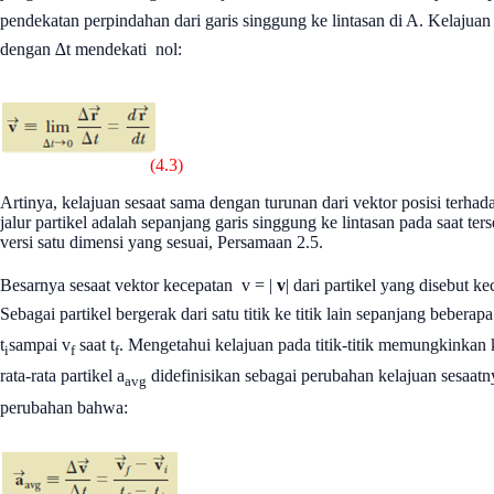
pendekatan perpindahan dari garis singgung ke lintasan di A. Kelajuan
dengan ∆t mendekati
nol:
(4.3)
Artinya, kelajuan sesaat sama dengan turunan dari vektor posisi terhada
jalur partikel adalah sepanjang garis singgung ke lintasan pada saat 
versi satu dimensi yang sesuai, Persamaan 2.5.
Besarnya sesaat vektor kecepatan
v = |
v
| dari partikel yang disebut k
Sebagai partikel bergerak dari satu titik ke titik lain sepanjang beberap
t
sampai v
saat t
. Mengetahui kelajuan pada titik-titik memungkinkan k
i
f
f
rata-rata partikel a
didefinisikan sebagai perubahan kelajuan sesaatn
avg
perubahan bahwa: