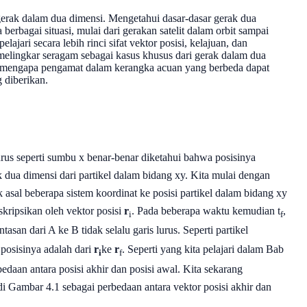
gerak dalam dua dimensi. Mengetahui dasar-dasar gerak dua
rbagai situasi, mulai dari gerakan satelit dalam orbit sampai
jari secara lebih rinci sifat vektor posisi, kelajuan, dan
melingkar seragam sebagai kasus khusus dari gerak dalam dua
n mengapa pengamat dalam kerangka acuan yang berbeda dapat
 diberikan.
rus seperti sumbu x benar-benar diketahui bahwa posisinya
k dua dimensi dari partikel dalam bidang xy. Kita mulai dengan
tik asal beberapa sistem koordinat ke posisi partikel dalam bidang xy
eskripsikan oleh vektor posisi
r
. Pada beberapa waktu kemudian t
,
i
f
intasan dari A ke B tidak selalu garis lurus. Seperti partikel
 posisinya adalah dari
r
ke
r
. Seperti yang kita pelajari dalam Bab
i
f
bedaan antara posisi akhir dan posisi awal. Kita sekarang
i di Gambar 4.1 sebagai perbedaan antara vektor posisi akhir dan