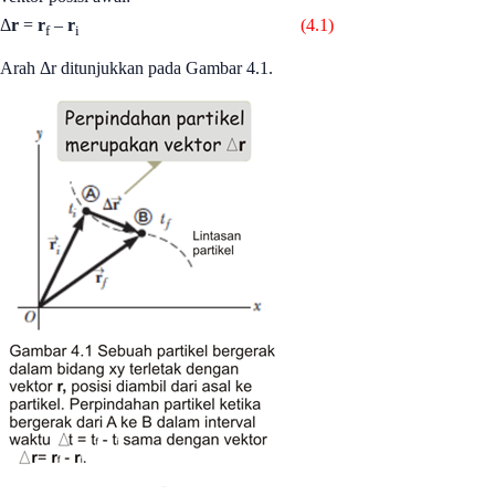
Δ
r
=
r
–
r
(4.1)
f
i
Arah Δr ditunjukkan pada Gambar 4.1.