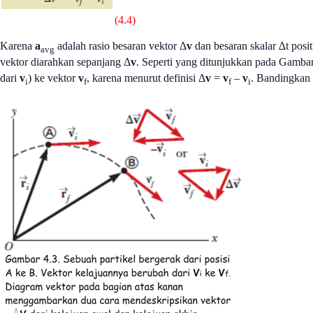
(4.4)
Karena
a
adalah rasio besaran vektor Δ
v
dan besaran skalar ∆t posi
avg
vektor diarahkan sepanjang Δ
v
. Seperti yang ditunjukkan pada Gambar
dari
v
) ke vektor
v
, karena menurut definisi Δ
v
=
v
–
v
. Bandingkan
i
f
f
i