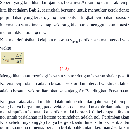
Seperti yang kita lihat dari gambar, besarnya Δ
r
kurang dari jarak tempu
kita lihat dalam Bab 2, seringkali berguna untuk mengukur gerak deng
perpindahan yang terjadi, yang memberikan tingkat perubahan posisi. 
kinematika satu dimensi, tapi sekarang kita harus menggunakan notasi 
menunjukkan arah gerak.
Kita mendefinisikan kelajuan rata-rata v
partikel selama interval wak
avg
waktu:
(4.2)
Mengalikan atau membagi besaran vektor dengan besaran skalar positif
Karena perpindahan adalah besaran vektor dan interval waktu adalah ku
adalah besaran vektor diarahkan sepanjang Δr. Bandingkan Persamaan 
Kelajuan rata-rata antar titik adalah independen dari jalur yang ditemp
yang hanya bergantung pada vektor posisi awal dan akhir dan bukan pad
menyimpulkan bahwa jika partikel mulai bergerak di beberapa titik dan k
nol untuk perjalanan ini karena perpindahan adalah nol. Pertimbangkan
Kita sebelumnya anggap hanya bergerak satu dimensi bolak-balik anta
permukaan dua dimensi, berjalan bolak-balik antara keranjang serta kiri