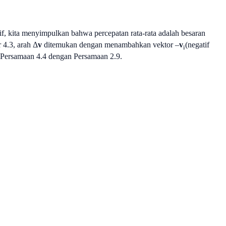
tif, kita menyimpulkan bahwa percepatan rata-rata adalah besaran
 4.3, arah Δ
v
ditemukan dengan menambahkan vektor –
v
(negatif
i
 Persamaan 4.4 dengan Persamaan 2.9.