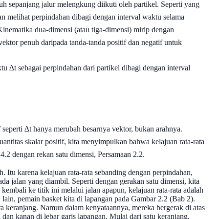
h sepanjang jalur melengkung diikuti oleh partikel. Seperti yang
an melihat perpindahan dibagi dengan interval waktu selama
Kinematika dua-dimensi (atau tiga-dimensi) mirip dengan
vektor penuh daripada tanda-tanda positif dan negatif untuk
tu ∆t sebagai perpindahan dari partikel dibagi dengan interval
 seperti ∆t hanya merubah besarnya vektor, bukan arahnya.
antitas skalar positif, kita menyimpulkan bahwa kelajuan rata-rata
4.2 dengan rekan satu dimensi, Persamaan 2.2.
uh. Itu karena kelajuan rata-rata sebanding dengan perpindahan,
a jalan yang diambil. Seperti dengan gerakan satu dimensi, kita
embali ke titik ini melalui jalan apapun, kelajuan rata-rata adalah
 lain, pemain basket kita di lapangan pada Gambar 2.2 (Bab 2).
ra keranjang. Namun dalam kenyataannya, mereka bergerak di atas
 dan kanan di lebar garis lapangan. Mulai dari satu keranjang,