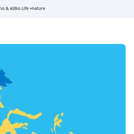
no & AI
Bio Life
nature