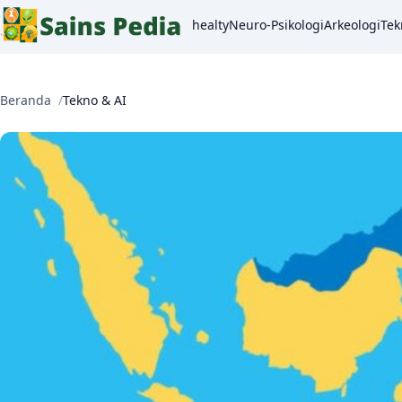
healty
Neuro-Psikologi
Arkeologi
Tek
Beranda
Tekno & AI