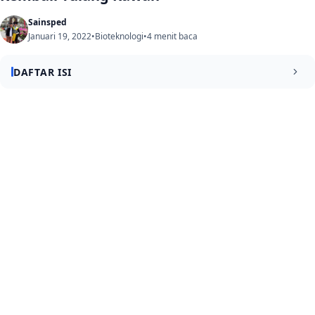
Sainsped
Januari 19, 2022
•
Bioteknologi
•
4 menit baca
DAFTAR ISI
Apa Itu Piezoelektrik dan Bagaimana Cara Kerjanya?
Hubungan Piezoelektrik dengan Perbaikan Tulang Rawan
Bagaimana Proses “Keajaiban” Ini Terjadi?
Mengapa Teknologi Ini Menjadi “Game Changer”?
Kesimpulan: Masa Depan Tanpa Nyeri Sendi
Tips Tambahan untuk Menjaga Tulang Rawan:
Jurnal Penelitian