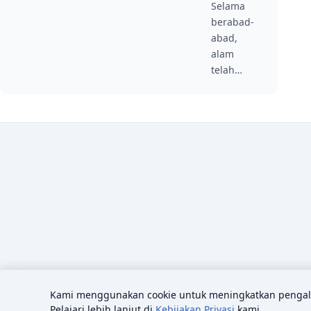
Selama
berabad-
abad,
alam
telah…
Kami menggunakan cookie untuk meningkatkan pengala
Pelajari lebih lanjut di
Kebijakan Privasi
kami.