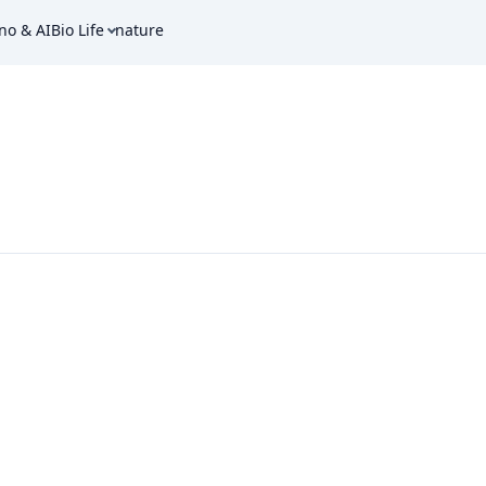
no & AI
Bio Life
nature