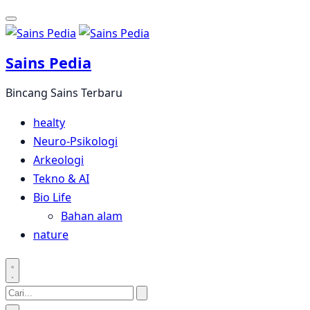
Langsung
ke
konten
Sains Pedia
Bincang Sains Terbaru
healty
Neuro-Psikologi
Arkeologi
Tekno & AI
Bio Life
Bahan alam
nature