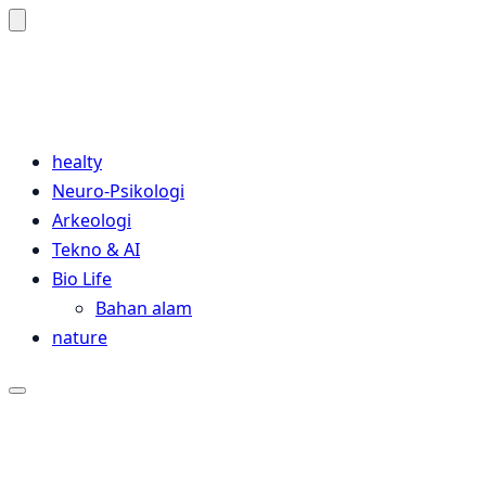
Sains Pedia
Sains Blog 2024
healty
Neuro-Psikologi
Arkeologi
Tekno & AI
Bio Life
Bahan alam
nature
Close