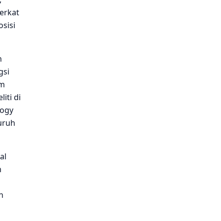
berkat
sisi
n
gsi
um
iti di
logy
luruh
al
m
n