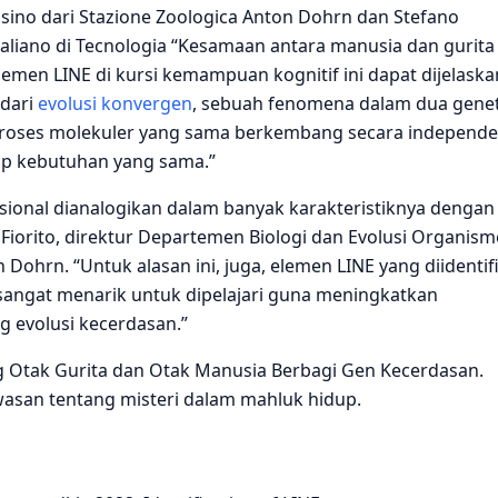
ino dari Stazione Zoologica Anton Dohrn dan Stefano
 Italiano di Tecnologia “Kesamaan antara manusia dan gurita
lemen LINE di kursi kemampuan kognitif ini dapat dijelaska
 dari
evolusi konvergen
, sebuah fenomena dalam dua genet
 proses molekuler yang sama berkembang secara independe
ap kebutuhan yang sama.”
gsional dianalogikan dalam banyak karakteristiknya dengan
Fiorito, direktur Departemen Biologi dan Evolusi Organism
 Dohrn. “Untuk alasan ini, juga, elemen LINE yang diidentif
sangat menarik untuk dipelajari guna meningkatkan
g evolusi kecerdasan.”
g Otak Gurita dan Otak Manusia Berbagi Gen Kecerdasan.
an tentang misteri dalam mahluk hidup.