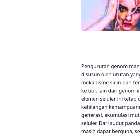
Pengurutan genom manus
disusun oleh urutan yan
mekanisme salin-dan-temp
ke titik lain dari geno
elemen seluler ini tetap 
kehilangan kemampuanny
generasi, akumulasi muta
seluler. Dari sudut pand
masih dapat berguna, seb