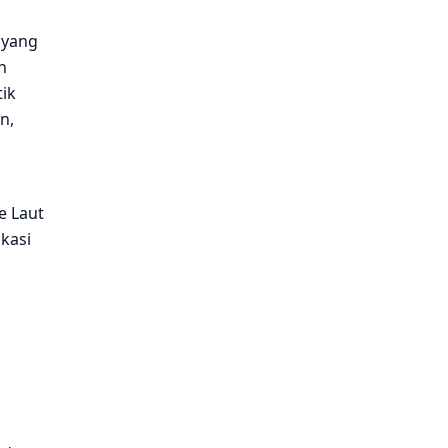
 yang
n
ik
n,
e Laut
ikasi