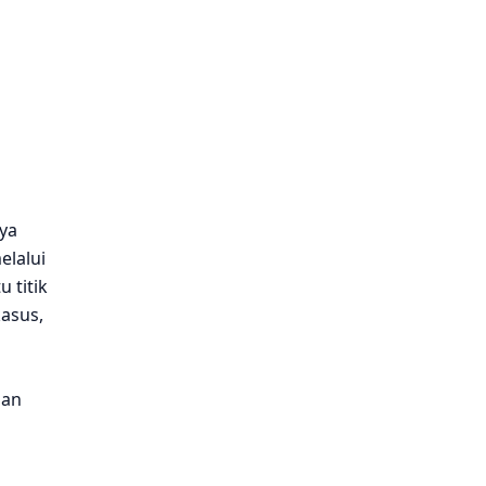
ya
elalui
 titik
kasus,
nan