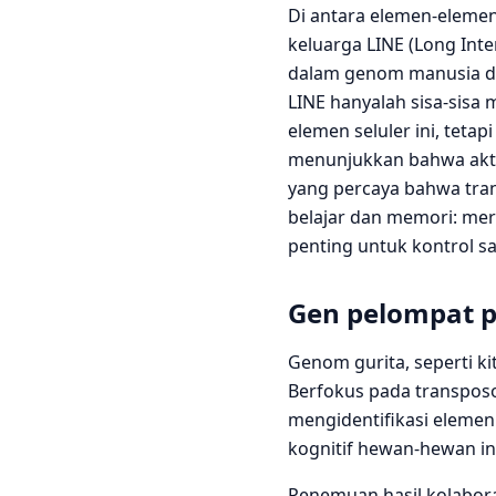
Di antara elemen-elemen 
keluarga LINE (Long Int
dalam genom manusia dan
LINE hanyalah sisa-sisa 
elemen seluler ini, teta
menunjukkan bahwa aktiv
yang percaya bahwa tra
belajar dan memori: mere
penting untuk kontrol s
Gen pelompat p
Genom gurita, seperti ki
Berfokus pada transpos
mengidentifikasi elemen
kognitif hewan-hewan in
Penemuan hasil kolaboras