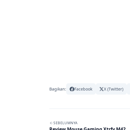
Bagikan:
Facebook
X (Twitter)
Navigasi artikel
SEBELUMNYA
Review Mouse Gaming Xtrfy M42