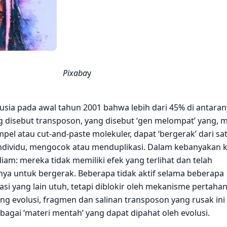
Pixaba
y
ia pada awal tahun 2001 bahwa lebih dari 45% di antaran
g disebut transposon, yang disebut ‘gen melompat’ yang, m
el atau cut-and-paste molekuler, dapat ‘bergerak’ dari satu
m individu, mengocok atau menduplikasi. Dalam kebanyakan 
diam: mereka tidak memiliki efek yang terlihat dan telah
a untuk bergerak. Beberapa tidak aktif selama beberapa
si yang lain utuh, tetapi diblokir oleh mekanisme pertaha
ang evolusi, fragmen dan salinan transposon yang rusak ini
agai ‘materi mentah’ yang dapat dipahat oleh evolusi.