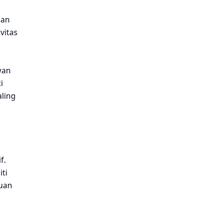
nan
vitas
wan
i
aling
f.
ti
puan
,