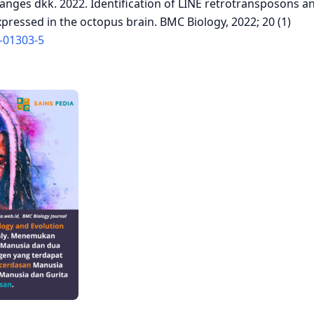
anges dkk. 2022. Identification of LINE retrotransposons a
ressed in the octopus brain. BMC Biology, 2022; 20 (1)
-01303-5