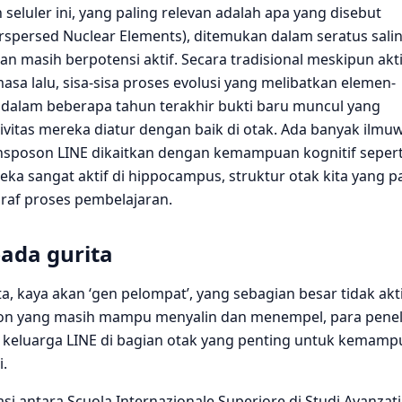
seluler ini, yang paling relevan adalah apa yang disebut
erspersed Nuclear Elements), ditemukan dalam seratus sali
 masih berpotensi aktif. Secara tradisional meskipun akti
masa lalu, sisa-sisa proses evolusi yang melibatkan elemen-
pi dalam beberapa tahun terakhir bukti baru muncul yang
itas mereka diatur dengan baik di otak. Ada banyak ilmu
nsposon LINE dikaitkan dengan kemampuan kognitif sepert
ka sangat aktif di hippocampus, struktur otak kita yang p
araf proses pembelajaran.
ada gurita
ta, kaya akan ‘gen pelompat’, yang sebagian besar tidak akti
on yang masih mampu menyalin dan menempel, para peneli
 keluarga LINE di bagian otak yang penting untuk kemam
i.
i antara Scuola Internazionale Superiore di Studi Avanzati