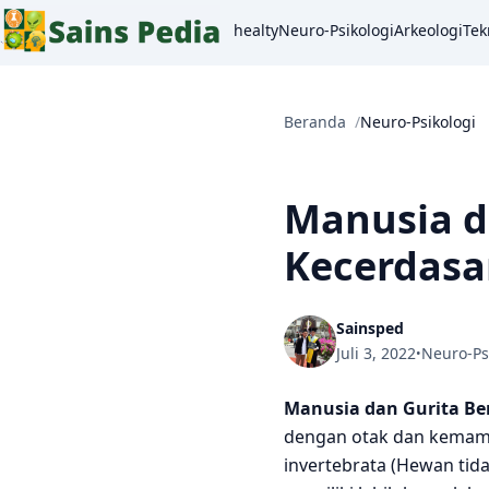
healty
Neuro-Psikologi
Arkeologi
Tek
Beranda
Neuro-Psikologi
Manusia d
Kecerdas
Sainsped
Juli 3, 2022
Neuro-Ps
•
Manusia dan Gurita Be
dengan otak dan kemamp
invertebrata (Hewan tid