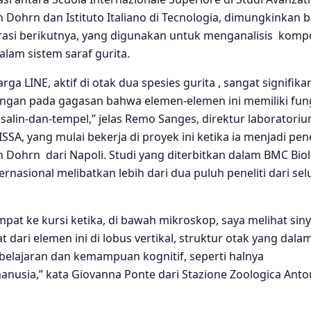
 Dohrn dan Istituto Italiano di Tecnologia, dimungkinkan 
asi berikutnya, yang digunakan untuk menganalisis
kompo
alam sistem saraf gurita.
a LINE, aktif di otak dua spesies gurita , sangat signifika
an pada gagasan bahwa elemen-elemen ini memiliki fun
alin-dan-tempel,” jelas Remo Sanges, direktur laboratori
SA, yang mulai bekerja di proyek ini ketika ia menjadi penel
on Dohrn
dari Napoli. Studi yang diterbitkan dalam BMC Bio
ternasional melibatkan lebih dari dua puluh peneliti dari se
at ke kursi ketika, di bawah mikroskop, saya melihat siny
t dari elemen ini di lobus vertikal, struktur otak yang dala
belajaran dan kemampuan kognitif, seperti halnya
usia,” kata Giovanna Ponte dari Stazione Zoologica Anto