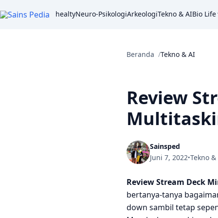
healty
Neuro-Psikologi
Arkeologi
Tekno & AI
Bio Life
Beranda
Tekno & AI
Review St
Multitask
Sainsped
Juni 7, 2022
Tekno & 
•
Review Stream Deck Mi
bertanya-tanya bagaiman
down sambil tetap sepen