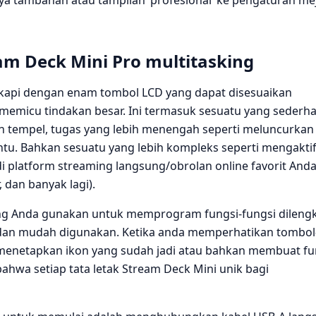
ya tambahan atau tampilan ‘profesional’ ke pengaturan me
am Deck Mini Pro multitasking
gkapi dengan enam tombol LCD yang dapat disesuaikan
memicu tindakan besar. Ini termasuk sesuatu yang sederh
an tempel, tugas yang lebih menengah seperti meluncurkan 
tu. Bahkan sesuatu yang lebih kompleks seperti mengakti
di platform streaming langsung/obrolan online favorit And
, dan banyak lagi).
ang Anda gunakan untuk memprogram fungsi-fungsi dileng
h dan mudah digunakan. Ketika anda memperhatikan tombol
menetapkan ikon yang sudah jadi atau bahkan membuat fu
ahwa setiap tata letak Stream Deck Mini unik bagi