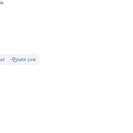
tu
ail
Salin Link