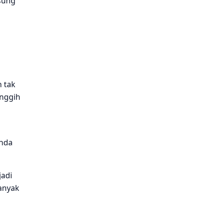
sung
 tak
anggih
Anda
adi
anyak