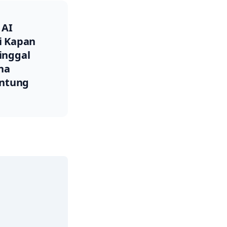
 AI
i Kapan
inggal
na
antung