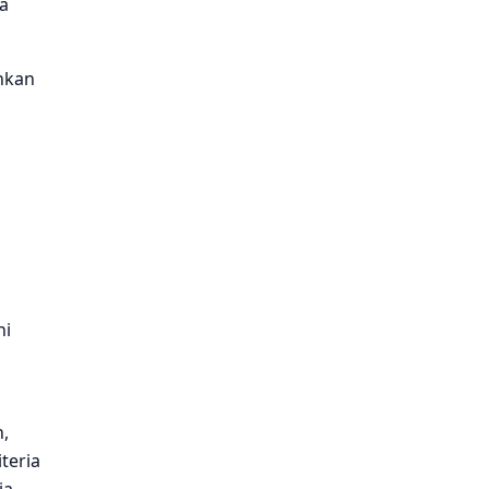
a
hkan
ni
,
teria