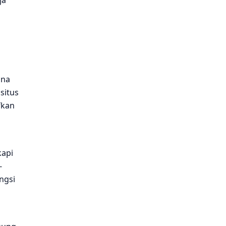
ja
ana
situs
fkan
a
kapi
-
ngsi