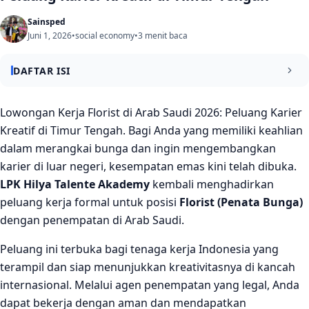
Sainsped
Juni 1, 2026
•
social economy
•
3 menit baca
DAFTAR ISI
Profil Perusahaan dan Negara Penempatan
Lowongan Kerja Florist di Arab Saudi 2026: Peluang Karier
Kreatif di Timur Tengah. Bagi Anda yang memiliki keahlian
Posisi yang Dibutuhkan dan Kuota Pendaftaran
dalam merangkai bunga dan ingin mengembangkan
Rincian Gaji dan Keuntungan (Benefit)
karier di luar negeri, kesempatan emas kini telah dibuka.
LPK Hilya Talente Akademy
kembali menghadirkan
Syarat dan Kualifikasi Pelamar (Requirements)
peluang kerja formal untuk posisi
Florist (Penata Bunga)
Cara Mendaftar dan Mengajukan Lamaran
dengan penempatan di Arab Saudi.
Peluang ini terbuka bagi tenaga kerja Indonesia yang
terampil dan siap menunjukkan kreativitasnya di kancah
internasional. Melalui agen penempatan yang legal, Anda
dapat bekerja dengan aman dan mendapatkan