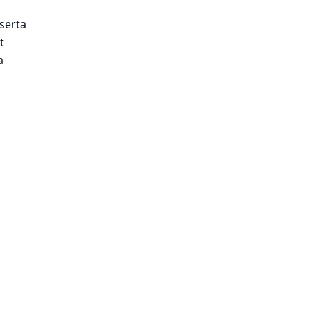
serta
t
a