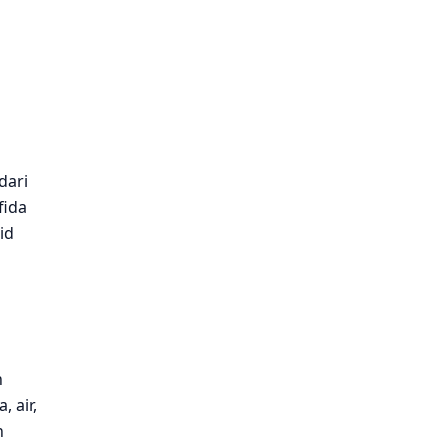
dari
fida
id
n
 air,
n