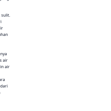
ulit.
i
ir
uhan
inya
 air
n air
ara
dari
n