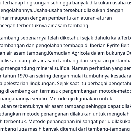
 terhadap lingkungan sehingga banyak dilakukan usaha-u
engolahannya.Usaha-usaha tersebut dilakukan dengan
inar maupun dengan pembentukan aturan-aturan
cegah terbentuknya air asam tambang.
ang sebenarnya telah diketahui sejak dahulu kala.Terb
tambangan dan pengolahan tembaga di Iberian Pyrite Belt
kan air asam tambang.Kemudian Agricola dalam bukunya D
enuliskan dampak air asam tambang dari kegiatan pertam
ng mengandung mineral sulfida. Namun perhatian yang ser
r tahun 1970-an seiring dengan mulai tumbuhnya kesadar
 pelestarian lingkungan. Sejak saat itu berbagai pengeta
ang dikembangkan termasuk pengembangan motode-metod
nanganannya sendiri. Metode uji digunakan untuk
i akan terbentuknya air asam tambang sehingga dapat dil
 Sedangkan metode penanganan dilakukan untuk mengolah 
 terbentuk. Metode penanganan ini sangat perlu dilakuka
tambang juga masih banyak ditemui dari tambang-tambang