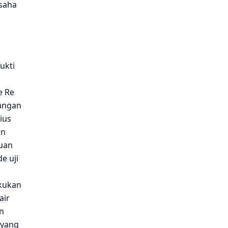
saha
ukti
e Re
bangan
ius
an
huan
e uji
akukan
air
n
 yang