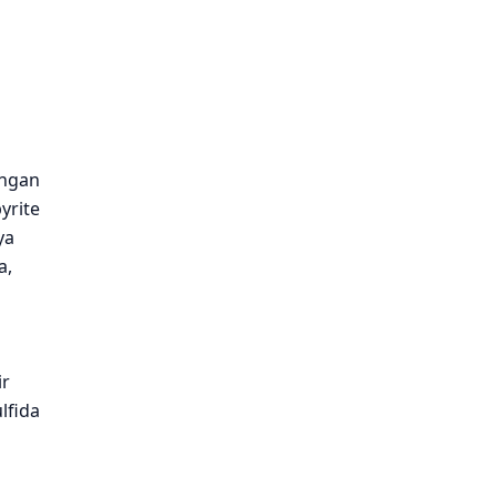
engan
yrite
ya
a,
ir
lfida