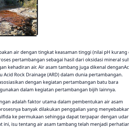
kan air dengan tingkat keasaman tinggi (nilai pH kurang 
proses pertambangan sebagai hasil dari oksidasi mineral sul
an kehadiran air. Air asam tambang juga dikenal denganAc
u Acid Rock Drainage (ARD) dalam dunia pertambangan.
diasosiasikan dengan kegiatan pertambangan batu bara
igunakan dalam kegiatan pertambangan bijih lainnya.
n adalah faktor utama dalam pembentukan air asam
rosesnya banyak dilakukan penggalian yang menyebabka
ulfida ke permukaan sehingga dapat terpapar dengan udara,
 ini, isu tentang air asam tambang telah menjadi perhatia