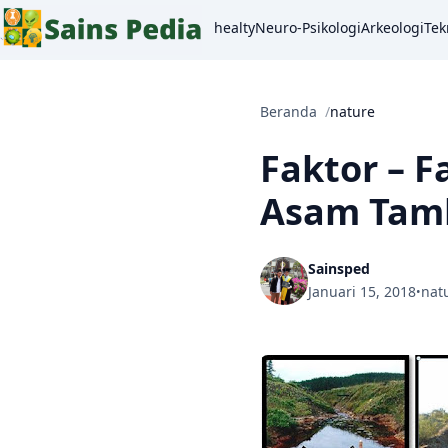
healty
Neuro-Psikologi
Arkeologi
Tek
Beranda
nature
Faktor – 
Asam Tam
Sainsped
Januari 15, 2018
nat
•