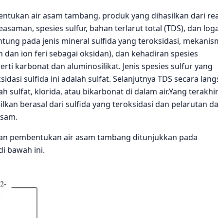
kan air asam tambang, produk yang dihasilkan dari rea
easaman, spesies sulfur, bahan terlarut total (TDS), dan log
ung pada jenis mineral sulfida yang teroksidasi, mekanis
 dan ion feri sebagai oksidan), dan kehadiran spesies
i karbonat dan aluminosilikat. Jenis spesies sulfur yang
sidasi sulfida ini adalah sulfat. Selanjutnya TDS secara lan
 sulfat, klorida, atau bikarbonat di dalam air.Yang terakhi
lkan berasal dari sulfida yang teroksidasi dan pelarutan da
asam.
 pembentukan air asam tambang ditunjukkan pada
i bawah ini.