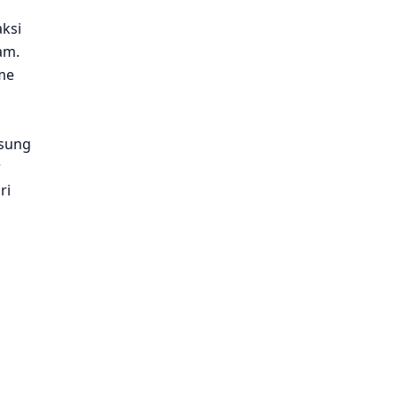
ksi
am.
me
gsung
r
ri