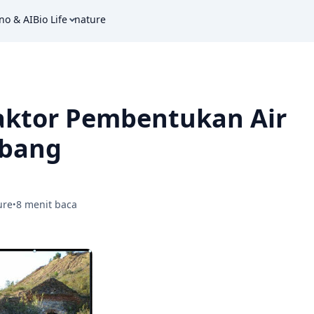
no & AI
Bio Life
nature
Faktor Pembentukan Air
bang
ure
8 menit baca
•