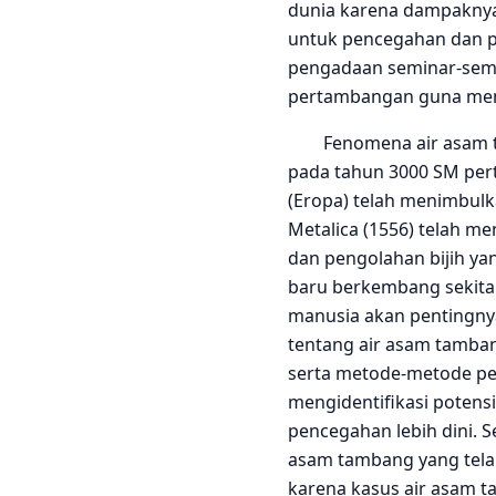
dunia karena dampaknya
untuk pencegahan dan p
pengadaan seminar-sem
pertambangan guna men
Fenomena air asam tamb
pada tahun 3000 SM per
(Eropa) telah menimbul
Metalica (1556) telah m
dan pengolahan bijih ya
baru berkembang sekita
manusia akan pentingnya
tentang air asam tamb
serta metode-metode pe
mengidentifikasi potens
pencegahan lebih dini.
asam tambang yang telah
karena kasus air asam 