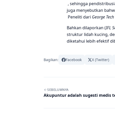
, sehingga pendistribus
juga menyebutkan bahwa ,
Peneliti dari
George Tech 
Bahkan dilaporkan (
IFL S
struktur lidah kucing,
diketahui lebih efektif di
Bagikan:
Facebook
X (Twitter)
Navigasi artikel
SEBELUMNYA
Akupuntur adalah sugesti medis 