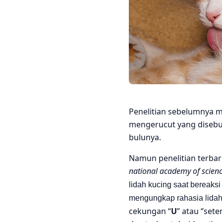
Penelitian sebelumnya m
mengerucut yang disebut 
bulunya.
Namun penelitian terba
national academy of scienc
lidah kucing saat bereaks
mengungkap rahasia lidah
cekungan “
U
” atau ‘’se