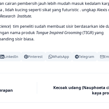
ian cairan pembersih jauh lebih mudah masuk kedalam karp
 lidah kucing seperti sikat yang futuristic . ungkap Alexis 
Research Institute.
cience
) tim peneliti sudah membuat sisir berdasarkan ide d
 dengan nama produk
Tongue Inspired Grooming
(TIGR) yang
banding sisir biasa.
LinkedIn
Pinterest
WhatsApp
Telegram
Em
Kecoak udang (Nauphoeta c
terapan
kaya pr