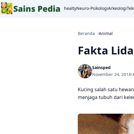
healty
Neuro-Psikologi
Arkeologi
Tek
Beranda
Animal
Fakta Lida
Sainsped
November 24, 2018
•
Kucing salah satu hewan
menjaga tubuh dari kel