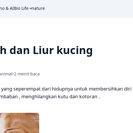
no & AI
Bio Life
nature
h dan Liur kucing
Animal
2 menit baca
•
 yang seperempat dari hidupnya untuk membersihkan diri 
embaban , menghilangkan kutu dan kotoran .