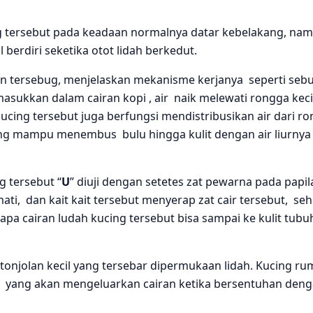
cing tersebut pada keadaan normalnya datar kebelakang, na
 berdiri seketika otot lidah berkedut.
an tersebug, menjelaskan mekanisme kerjanya seperti seb
masukkan dalam cairan kopi , air naik melewati rongga keci
kucing tersebut juga berfungsi mendistribusikan air dari r
ing mampu menembus bulu hingga kulit dengan air liurnya 
g tersebut “
U
” diuji dengan setetes zat pewarna pada papil
mati, dan kait kait tersebut menyerap zat cair tersebut, se
 cairan ludah kucing tersebut bisa sampai ke kulit tubu
 tonjolan kecil yang tersebar dipermukaan lidah. Kucing r
 yang akan mengeluarkan cairan ketika bersentuhan den