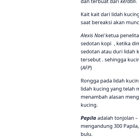
dan terbuat dari
keratin
.
Kait kait dari lidah ku
saat bereaksi akan muncl
Alexis Noel
ketua penelit
sedotan kopi , ketika di
sedotan atau duri lidah 
tersebut . sehingga kuc
(
AFP
)
Rongga pada lidah kucin
lidah kucing yang telah 
menambah alasan mengapa
kucing.
Papila
adalah tonjolan –
mengandung 300 Papila,
bulu.