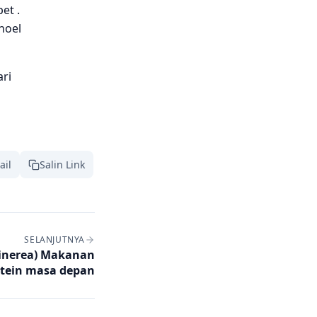
et .
noel
ari
ail
Salin Link
SELANJUTNYA
inerea) Makanan
otein masa depan