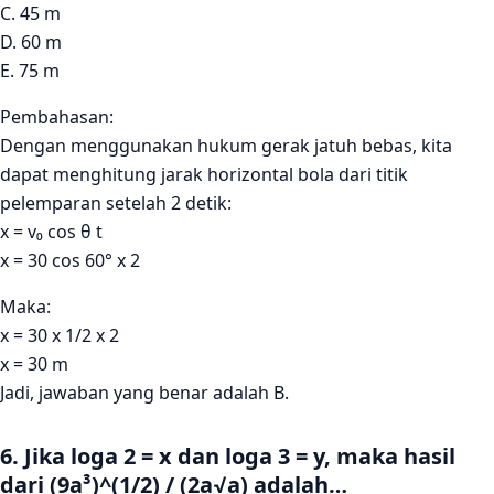
C. 45 m
D. 60 m
E. 75 m
Pembahasan:
Dengan menggunakan hukum gerak jatuh bebas, kita
dapat menghitung jarak horizontal bola dari titik
pelemparan setelah 2 detik:
x = v₀ cos θ t
x = 30 cos 60° x 2
Maka:
x = 30 x 1/2 x 2
x = 30 m
Jadi, jawaban yang benar adalah B.
6. Jika loga 2 = x dan loga 3 = y, maka hasil
dari (9a³)^(1/2) / (2a√a) adalah…