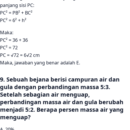
panjang sisi PC:
PC² = PB² + BC²
PC² = 6² + h²
Maka:
PC² = 36 + 36
PC² = 72
PC = √72 = 6√2 cm
Maka, jawaban yang benar adalah E.
9. Sebuah bejana berisi campuran air dan
gula dengan perbandingan massa 5:3.
Setelah sebagian air menguap,
perbandingan massa air dan gula berubah
menjadi 5:2. Berapa persen massa air yang
menguap?
A. 20%