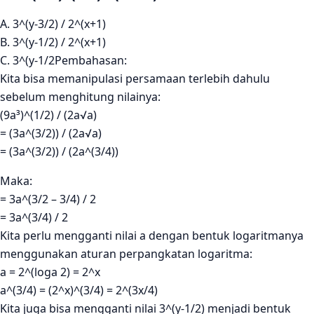
A. 3^(y-3/2) / 2^(x+1)
B. 3^(y-1/2) / 2^(x+1)
C. 3^(y-1/2Pembahasan:
Kita bisa memanipulasi persamaan terlebih dahulu
sebelum menghitung nilainya:
(9a³)^(1/2) / (2a√a)
= (3a^(3/2)) / (2a√a)
= (3a^(3/2)) / (2a^(3/4))
Maka:
= 3a^(3/2 – 3/4) / 2
= 3a^(3/4) / 2
Kita perlu mengganti nilai a dengan bentuk logaritmanya
menggunakan aturan perpangkatan logaritma:
a = 2^(loga 2) = 2^x
a^(3/4) = (2^x)^(3/4) = 2^(3x/4)
Kita juga bisa mengganti nilai 3^(y-1/2) menjadi bentuk