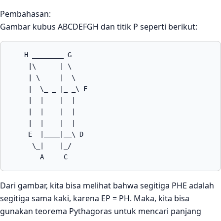
Pembahasan:
Gambar kubus ABCDEFGH dan titik P seperti berikut:
    H ________ G

     |\      | \

     | \     |  \

     |  \_ _ |_ _\ F

     |  |    |  |

     |  |    |  |

     |  |    |  |

     E  |____|__\ D

      \_|    |_/

        A     C 
Dari gambar, kita bisa melihat bahwa segitiga PHE adalah
segitiga sama kaki, karena EP = PH. Maka, kita bisa
gunakan teorema Pythagoras untuk mencari panjang