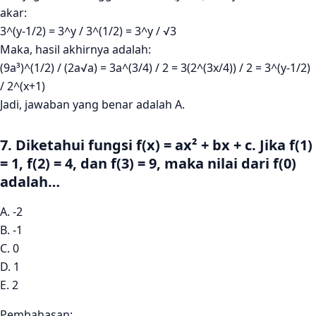
akar:
3^(y-1/2) = 3^y / 3^(1/2) = 3^y / √3
Maka, hasil akhirnya adalah:
(9a³)^(1/2) / (2a√a) = 3a^(3/4) / 2 = 3(2^(3x/4)) / 2 = 3^(y-1/2)
/ 2^(x+1)
Jadi, jawaban yang benar adalah A.
7. Diketahui fungsi f(x) = ax² + bx + c. Jika f(1)
= 1, f(2) = 4, dan f(3) = 9, maka nilai dari f(0)
adalah…
A. -2
B. -1
C. 0
D. 1
E. 2
Pembahasan: