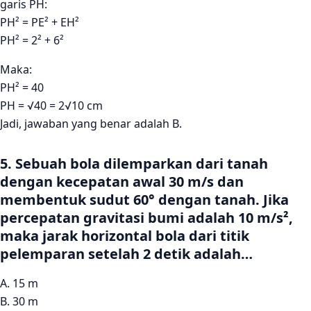
garis PH:
PH² = PE² + EH²
PH² = 2² + 6²
Maka:
PH² = 40
PH = √40 = 2√10 cm
Jadi, jawaban yang benar adalah B.
5. Sebuah bola dilemparkan dari tanah
dengan kecepatan awal 30 m/s dan
membentuk sudut 60° dengan tanah. Jika
percepatan gravitasi bumi adalah 10 m/s²,
maka jarak horizontal bola dari titik
pelemparan setelah 2 detik adalah…
A. 15 m
B. 30 m