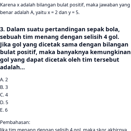
cm, 12 cm, dan 13 cm. Apakah segitiga tersebut
Karena x adalah bilangan bulat positif, maka jawaban yang
merupakan segitiga siku-siku?
benar adalah A, yaitu x = 2 dan y = 5.
22. Seorang pedagang membeli sebuah barang dengan
harga Rp 500.000 dan menjualnya kembali dengan
3. Dalam suatu pertandingan sepak bola,
harga Rp 600.000. Berapa keuntungan yang diperoleh
sebuah tim menang dengan selisih 4 gol.
oleh pedagang tersebut?
Jika gol yang dicetak sama dengan bilangan
23. Sebuah kotak berbentuk kubus memiliki volume 64
bulat positif, maka banyaknya kemungkinan
cm³. Berapa panjang sisi kotak tersebut?
gol yang dapat dicetak oleh tim tersebut
24. Sebuah mobil bergerak dengan percepatan 4 m/s².
adalah…
Jika kecepatan awal mobil adalah 10 m/s, berapa
kecepatan mobil setelah 5 detik?
A. 2
B. 3
C. 4
D. 5
E. 6
Pembahasan:
Jika tim menang dengan selisih 4 gol, maka skor akhirnya