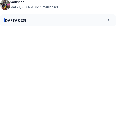
Sainsped
Mei 21, 2023
•
MTK
•
14 menit baca
DAFTAR ISI
Contoh Soal UTBK
1. Sebuah trapesium ABCD memiliki sisi-sisi sejajar AB =
6 cm, CD = 10 cm, dan tinggi trapesium 8 cm. Hitunglah
luas trapesium tersebut!
2. Diketahui bilangan bulat positif x dan y sehingga x² –
3xy + y² = 25 dan x + y = 7. Berapa nilai x dan y?
3. Dalam suatu pertandingan sepak bola, sebuah tim
menang dengan selisih 4 gol. Jika gol yang dicetak
sama dengan bilangan bulat positif, maka banyaknya
kemungkinan gol yang dapat dicetak oleh tim tersebut
adalah…
4. Diketahui sebuah kubus ABCDEFGH dengan panjang
rusuk 6 cm. Titik P terletak pada rusuk EF sedemikian