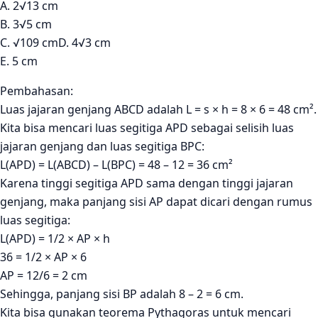
A. 2√13 cm
B. 3√5 cm
C. √109 cmD. 4√3 cm
E. 5 cm
Pembahasan:
Luas jajaran genjang ABCD adalah L = s × h = 8 × 6 = 48 cm².
Kita bisa mencari luas segitiga APD sebagai selisih luas
jajaran genjang dan luas segitiga BPC:
L(APD) = L(ABCD) – L(BPC) = 48 – 12 = 36 cm²
Karena tinggi segitiga APD sama dengan tinggi jajaran
genjang, maka panjang sisi AP dapat dicari dengan rumus
luas segitiga:
L(APD) = 1/2 × AP × h
36 = 1/2 × AP × 6
AP = 12/6 = 2 cm
Sehingga, panjang sisi BP adalah 8 – 2 = 6 cm.
Kita bisa gunakan teorema Pythagoras untuk mencari