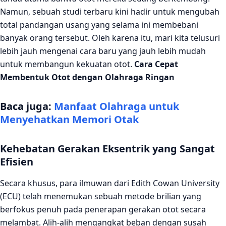
Contoh Jenis Gerakan yang Bisa Dilakukan
Namun, sebuah studi terbaru kini hadir untuk mengubah
total pandangan usang yang selama ini membebani
Implikasi Bagi Orang Tua dan Pemula
banyak orang tersebut. Oleh karena itu, mari kita telusuri
Jurnal Refrenai:
lebih jauh mengenai cara baru yang jauh lebih mudah
untuk membangun kekuatan otot.
Cara Cepat
Membentuk Otot dengan Olahraga Ringan
Baca juga:
Manfaat Olahraga untuk
Menyehatkan Memori Otak
Kehebatan Gerakan Eksentrik yang Sangat
Efisien
Secara khusus, para ilmuwan dari Edith Cowan University
(ECU) telah menemukan sebuah metode brilian yang
berfokus penuh pada penerapan gerakan otot secara
melambat. Alih-alih mengangkat beban dengan susah