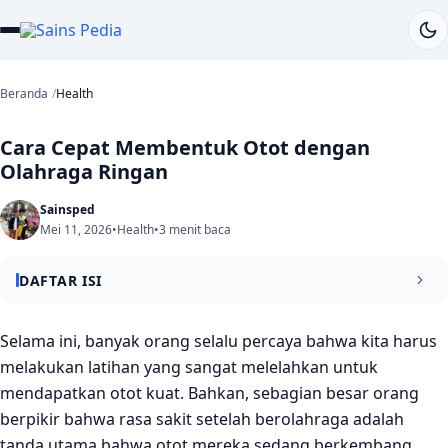
Beranda
Health
Cara Cepat Membentuk Otot dengan
Olahraga Ringan
Sainsped
Mei 11, 2026
•
Health
•
3 menit baca
DAFTAR ISI
Baca juga: Manfaat Olahraga untuk Menyehatkan
Selama ini, banyak orang selalu percaya bahwa kita harus
Memori Otak
melakukan latihan yang sangat melelahkan untuk
mendapatkan otot kuat. Bahkan, sebagian besar orang
Kehebatan Gerakan Eksentrik yang Sangat Efisien
berpikir bahwa rasa sakit setelah berolahraga adalah
Ciri-Ciri Khas dan Manfaat Latihan Eksentrik
tanda utama bahwa otot mereka sedang berkembang.