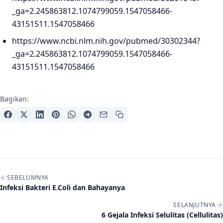
_ga=2.245863812.1074799059.1547058466-
43151511.1547058466
https://www.ncbi.nlm.nih.gov/pubmed/30302344?
_ga=2.245863812.1074799059.1547058466-
43151511.1547058466
Bagikan:
Navigasi artikel
SEBELUMNYA
Infeksi Bakteri E.Coli dan Bahayanya
SELANJUTNYA
6 Gejala Infeksi Selulitas (Cellulitas)