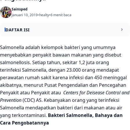
Sainsped
Januari 10, 2019
•
healty
•
6 menit baca
DAFTAR ISI
Fakta-fakta tentang Bakteri Salmonella
Salmonella adalah kelompok bakteri yang umumnya
menyebabkan penyakit bawaan makanan yang disebut
Bagaimana Salmonella Menginfeksi?
salmonellosis. Setiap tahun, sekitar 1,2 juta orang
Gejala-Gejala Infeksi Salmonella?
terinfeksi Salmonella, dengan 23.000 orang mendapat
perawatan rumah sakit karena infeksi dan 450 meninggal
Diagnosis Salmonella dan cara perawatannya?
akibatnya, menurut Pusat Pengendalian dan Pencegahan
Bagimana cara mencegah infeksi Salmonella?
Penyakit atau Penyakit atau
Centers for Deisease Control and
Refrensi :
Prevention
(CDC) AS. Kebanyakan orang yang terinfeksi
Salmonella mendapatkan bakteri dari makanan atau air
yang terkontaminasi.
Bakteri Salmonella, Bahaya dan
Cara Pengobatannya