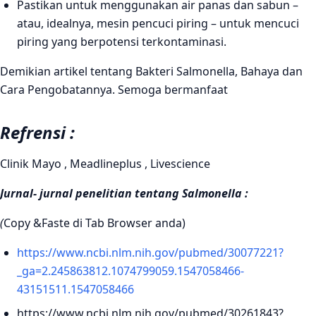
Pastikan untuk menggunakan air panas dan sabun –
atau, idealnya, mesin pencuci piring – untuk mencuci
piring yang berpotensi terkontaminasi.
Demikian artikel tentang Bakteri Salmonella, Bahaya dan
Cara Pengobatannya. Semoga bermanfaat
Refrensi :
Clinik Mayo , Meadlineplus , Livescience
Jurnal- jurnal penelitian tentang Salmonella :
(
Copy &Faste di Tab Browser anda)
https://www.ncbi.nlm.nih.gov/pubmed/30077221?
_ga=2.245863812.1074799059.1547058466-
43151511.1547058466
https://www.ncbi.nlm.nih.gov/pubmed/30261843?