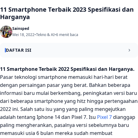
11 Smartphone Terbaik 2023 Spesifikasi dan
Harganya
Sainsped
Mei 18, 2022
•
Tekno & AI
•
6 menit baca
DAFTAR ISI
Smartphone Terbaik 2022 Spesifikasi dan Harganya
11 Smartphone Terbaik 2022 Spesifikasi dan Harganya.
Pasar teknologi smartphone memasuki hari-hari berat
1. iPhoe 14
dengan persaingan pasar yang berat. Bahkan beberapa
2. iPhone 13
informasi baru mulai berkembang, peningkatan versi baru
dari beberapa smartphone yang hitz hingga pertengaahan
4. Galaxy S22 plus
2022 ini. Salah satu isu yang yang paling mengejutkan
5. iPhone 13 Pro Max
adalah tentang Iphone 14 dan Pixel 7. Isu
Pixel 7
dianggap
6. iPhone 13 Mini
paling mengherankan, pasalnya versi sebelumnya baru
memasuki usia 6 bulan mereka sudah membuat
7. Galaxy S22 Ultra