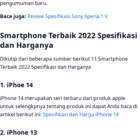
pengumuman baru.
8. Google Pixel 6
Baca juga:
Review Spesifikasi Sony Xperia 1 V
9. Galaxy Z FLIP 3.
10. TCL 20S
Smartphone Terbaik 2022 Spesifikasi
dan Harganya
11. Google Pixel 5A
12. Galaxy Z Fold 3
Dikutip dari beberapa sumber berikut 11 Smartphone
Terbaik 2022 Spesifikasi dan Harganya
13. OnePlus 10
1. iPhoe 14
iPhone 14 merupakan seri terbaru dari produk apple
untuk selengkpnya tentang produk ini dapat Anda baca di
artikel berikut ini:
Spesifikasi dan Harga iPhone 14
2. iPhone 13