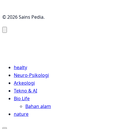
© 2026 Sains Pedia.
Sains Pedia
Sains Blog 2024
healty
Neuro-Psikologi
Arkeologi
Tekno & AI
Bio Life
Bahan alam
nature