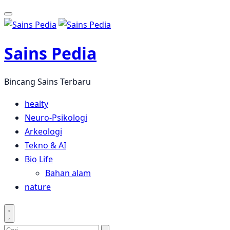
Langsung
ke
konten
Sains Pedia
Bincang Sains Terbaru
healty
Neuro-Psikologi
Arkeologi
Tekno & AI
Bio Life
Bahan alam
nature