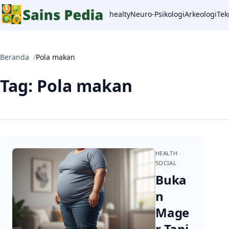
healty
Neuro-Psikologi
Arkeologi
Tek
Beranda
Pola makan
Tag:
Pola makan
HEALTH
SOCIAL
Buka
n
Mage
r Tapi