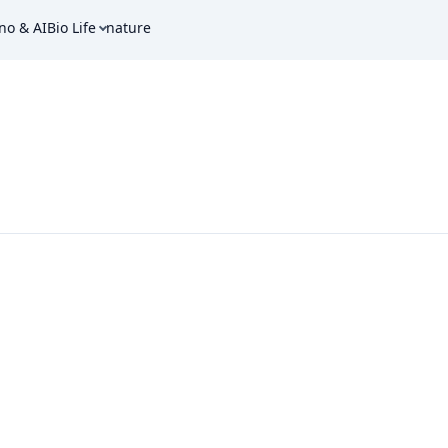
no & AI
Bio Life
nature