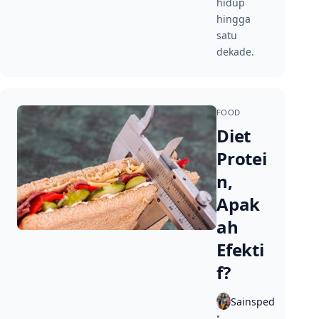
hidup
hingga
satu
dekade.
FOOD
Diet
Protei
n,
Apak
ah
Efekti
f?
Sainsped
•