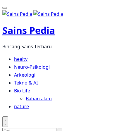
Langsung
ke
konten
Sains Pedia
Bincang Sains Terbaru
healty
Neuro-Psikologi
Arkeologi
Tekno & AI
Bio Life
Bahan alam
nature