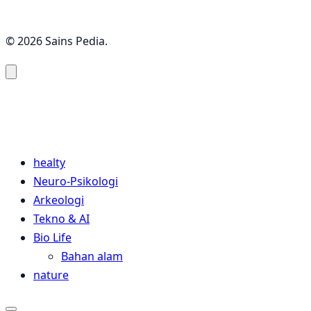
© 2026 Sains Pedia.
Sains Pedia
Sains Blog 2024
healty
Neuro-Psikologi
Arkeologi
Tekno & AI
Bio Life
Bahan alam
nature