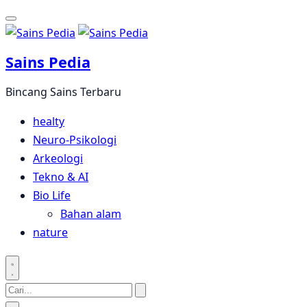
Langsung
ke
konten
Sains Pedia
Bincang Sains Terbaru
healty
Neuro-Psikologi
Arkeologi
Tekno & AI
Bio Life
Bahan alam
nature