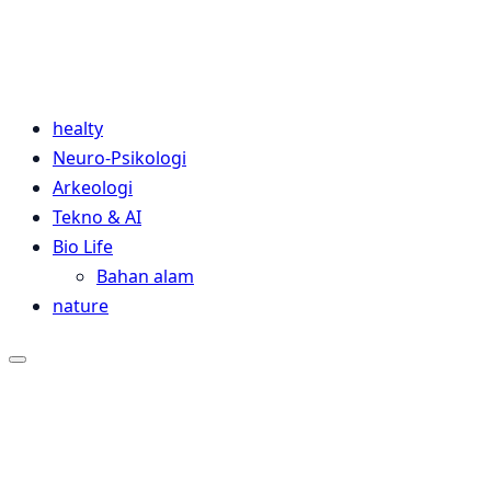
Sains Pedia
Sains Blog 2024
healty
Neuro-Psikologi
Arkeologi
Tekno & AI
Bio Life
Bahan alam
nature
Close