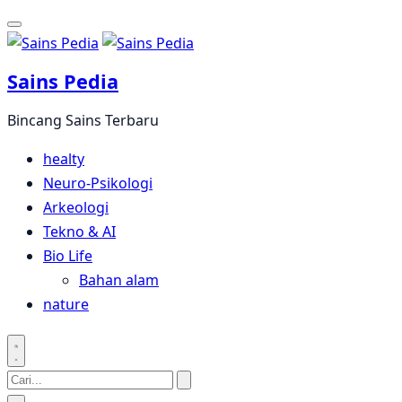
Langsung
ke
konten
Sains Pedia
Bincang Sains Terbaru
healty
Neuro-Psikologi
Arkeologi
Tekno & AI
Bio Life
Bahan alam
nature