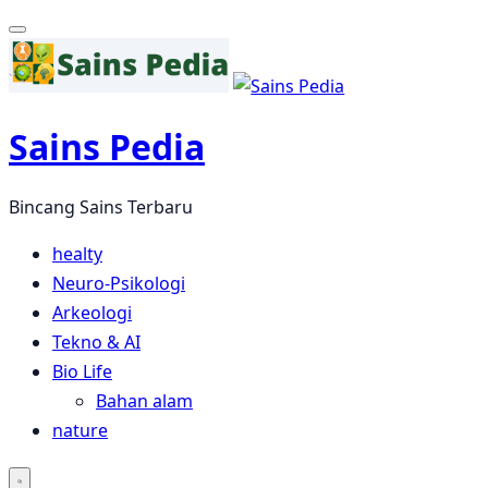
Langsung
ke
konten
Sains Pedia
Bincang Sains Terbaru
healty
Neuro-Psikologi
Arkeologi
Tekno & AI
Bio Life
Bahan alam
nature