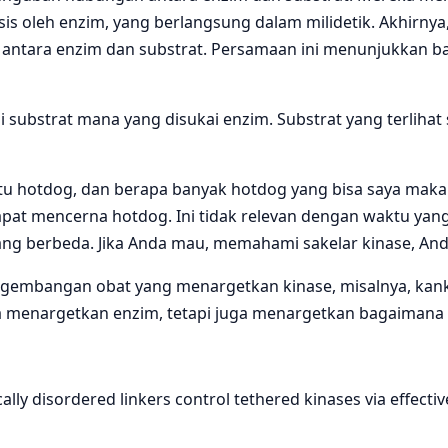
sis oleh enzim, yang berlangsung dalam milidetik. Akhirn
ntara enzim dan substrat. Persamaan ini menunjukkan b
ubstrat mana yang disukai enzim. Substrat yang terlihat
atu hotdog, dan berapa banyak hotdog yang bisa saya mak
dapat mencerna hotdog. Ini tidak relevan dengan waktu y
ang berbeda. Jika Anda mau, memahami sakelar kinase, Anda
engembangan obat yang menargetkan kinase, misalnya, kan
 menargetkan enzim, tetapi juga menargetkan bagaimana i
lly disordered linkers control tethered kinases via effecti