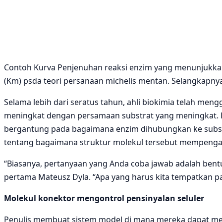
Contoh Kurva Penjenuhan reaksi enzim yang menunjukkan 
(Km) psda teori persanaan michelis mentan. Selangkapny
Selama lebih dari seratus tahun, ahli biokimia telah m
meningkat dengan persamaan substrat yang meningkat. Ket
bergantung pada bagaimana enzim dihubungkan ke subst
tentang bagaimana struktur molekul tersebut mempengar
“Biasanya, pertanyaan yang Anda coba jawab adalah bentu
pertama Mateusz Dyla. “Apa yang harus kita tempatkan p
Molekul konektor mengontrol pensinyalan seluler
Penulis membuat sistem model di mana mereka dapat m