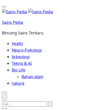
Langsung
ke
konten
Sains Pedia
Bincang Sains Terbaru
healty
Neuro-Psikologi
Arkeologi
Tekno & AI
Bio Life
Bahan alam
nature